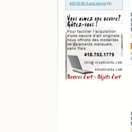
400,00 $CA
and above
(1)