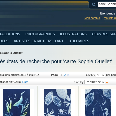
Bienvenue 
Mon compte
Ma liste 
TALLATIONS
PHOTOGRAPHIES
ILLUSTRATIONS
OEUVRES SUR
SUELS
ARTISTES EN MÉTIERS D'ART
UTILITAIRES
te Sophie Ouellet'
ésultats de recherche pour 'carte Sophie Ouellet'
otal des articles de
1
à
9
sur
14
Page :
1
2
par pag
Afficher
fficher en:
Grille
Liste
Sort By