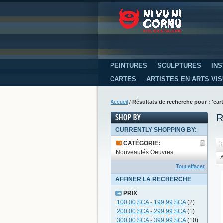
PEINTURES
SCULPTURES
INS
CARTES
ARTISTES EN ARTS VI
Accueil
/
Résultats de recherche pour : 'car
R
CURRENTLY SHOPPING BY:
CATÉGORIE:
T
Nouveautés Oeuvres
A
Tout effacer
AFFINER LA RECHERCHE
PRIX
100,00 $CA
-
199,99 $CA
(2)
200,00 $CA
-
299,99 $CA
(1)
300,00 $CA
-
399,99 $CA
(10)