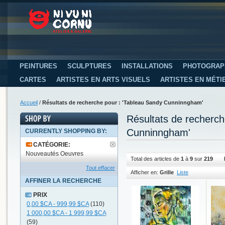
PEINTURES
SCULPTURES
INSTALLATIONS
PHOTOGRAP
CARTES
ARTISTES EN ARTS VISUELS
ARTISTES EN MÉTI
Accueil
/
Résultats de recherche pour : 'Tableau Sandy Cunninngham'
Résultats de recherc
Cunninngham'
CURRENTLY SHOPPING BY:
CATÉGORIE:
Nouveautés Oeuvres
Total des articles de
1
à
9
sur
219
Tout effacer
Afficher en:
Grille
Liste
AFFINER LA RECHERCHE
PRIX
0,00 $CA
-
999,99 $CA
(110)
1 000,00 $CA
-
1 999,99 $CA
(59)