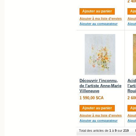
2 40
Ajouter au panier
Ajo
Ajouter à ma liste d'envies
Ajout
Ajouter au comparateur
Ajou
Découvrir l'inconnu,
Acid
de l'artiste Anne-Marie
l'ar
Villeneuve
Roui
1 590,00 $CA
2 60
Ajouter au panier
Ajo
Ajouter à ma liste d'envies
Ajout
Ajouter au comparateur
Ajou
Total des articles de
1
à
9
sur
219