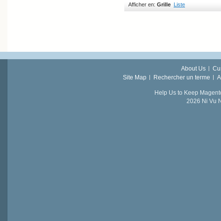
Afficher en:
Grille
Liste
About Us
Cu
Site Map
Rechercher un terme
A
Help Us to Keep Magent
2026 Ni Vu N