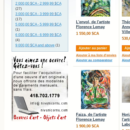
2 000,00 $CA
-
2 999,99 $CA
(27)
3 000,00 $CA
-
3 999,99 $CA
(17)
L'envol, de l'artiste
Théo
5 000,00 $CA
-
5 999,99 $CA
Florence Lemay
Anne
(1)
Vill
1 550,00 $CA
6 000,00 $CA
-
6 999,99 $CA
530,
(4)
9 000,00 $CA
and above
(1)
Ajouter au panier
Ajo
Ajouter à ma liste d'envies
Ajout
Ajouter au comparateur
Ajou
Faiza, de l'artiste
Hori
Florence Lemay
l'art
Labo
1 900,00 $CA