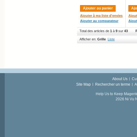
Ajouter au panier
Ajo
Ajouter à ma liste d'envies
Ajout
Ajouter au comparateur
Ajou
Total des articles de
1
à
9
sur
43
Afficher en:
Grille
Liste
About Us
Cu
Site Map
Rechercher un terme
A
Help Us to Keep Magent
2026 Ni Vu N