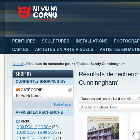
PEINTURES
SCULPTURES
INSTALLATIONS
PHOTOGRAP
CARTES
ARTISTES EN ARTS VISUELS
ARTISTES EN MÉTI
Accueil
/
Résultats de recherche pour : 'Tableau Sandy Cunninngham'
Résultats de recherc
Cunninngham'
CURRENTLY SHOPPING BY:
CATÉGORIE:
Ni Vu Ni Cornu
Total des articles de
1
à
9
sur
43
Tout effacer
Afficher en:
Grille
Liste
AFFINER LA RECHERCHE
PRIX
0,00 $CA
-
9,99 $CA
(22)
10,00 $CA
-
19,99 $CA
(7)
20,00 $CA
-
29,99 $CA
(2)