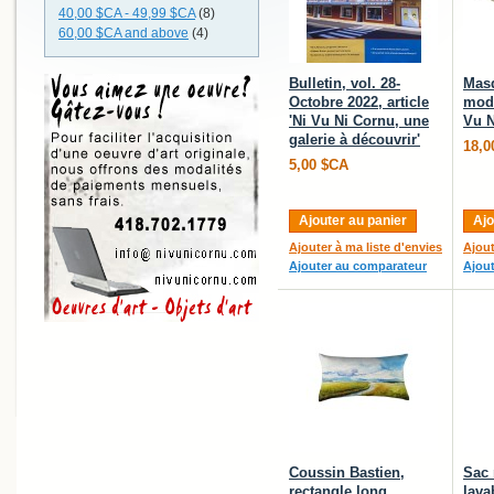
40,00 $CA
-
49,99 $CA
(8)
60,00 $CA
and above
(4)
Bulletin, vol. 28-
Masq
Octobre 2022, article
modè
'Ni Vu Ni Cornu, une
Vu N
galerie à découvrir'
18,0
5,00 $CA
Ajouter au panier
Ajo
Ajouter à ma liste d'envies
Ajout
Ajouter au comparateur
Ajou
Coussin Bastien,
Sac 
rectangle long,
lava