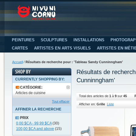
PEINTURES
SCULPTURES
INSTALLATIONS
PHOTOGRAP
CARTES
ARTISTES EN ARTS VISUELS
ARTISTES EN MÉTI
Accueil
/
Résultats de recherche pour : 'Tableau Sandy Cunninngham'
Résultats de recherc
Cunninngham'
CURRENTLY SHOPPING BY:
CATÉGORIE:
Articles de cuisine
Total des articles de
1
à
9
sur
45
Tout effacer
Afficher en:
Grille
Liste
AFFINER LA RECHERCHE
PRIX
0,00 $CA
-
99,99 $CA
(30)
100,00 $CA
and above
(15)