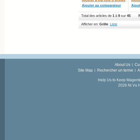
Ajouter au comparateur
Ajou
Total des articles de
1
à
9
sur
45
Afficher en:
Grille
Liste
About Us
Cu
Site Map
Rechercher un terme
A
Help Us to Keep Magent
2026 Ni Vu N