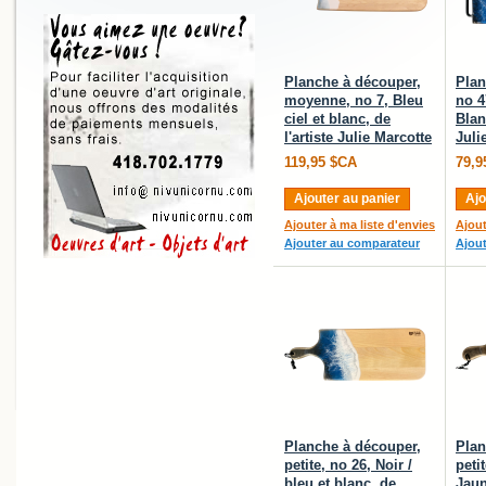
Planche à découper,
Plan
moyenne, no 7, Bleu
no 4
ciel et blanc, de
Blan
l'artiste Julie Marcotte
Juli
119,95 $CA
79,9
Ajouter au panier
Ajo
Ajouter à ma liste d'envies
Ajout
Ajouter au comparateur
Ajou
Planche à découper,
Plan
petite, no 26, Noir /
peti
bleu et blanc, de
Jaun