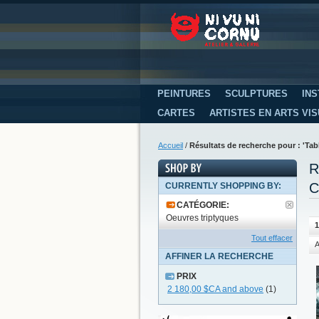
PEINTURES
SCULPTURES
INS
CARTES
ARTISTES EN ARTS VI
Accueil
/
Résultats de recherche pour : 'T
R
C
CURRENTLY SHOPPING BY:
CATÉGORIE:
Oeuvres triptyques
1
Tout effacer
A
AFFINER LA RECHERCHE
PRIX
2 180,00 $CA
and above
(1)