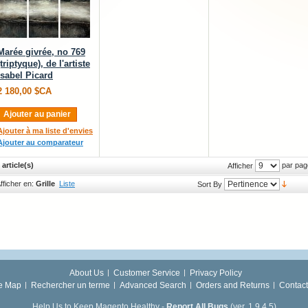
Marée givrée, no 769
(triptyque), de l'artiste
Isabel Picard
2 180,00 $CA
Ajouter au panier
Ajouter à ma liste d'envies
Ajouter au comparateur
 article(s)
par pag
Afficher
fficher en:
Grille
Liste
Sort By
About Us
Customer Service
Privacy Policy
te Map
Rechercher un terme
Advanced Search
Orders and Returns
Contact
Help Us to Keep Magento Healthy -
Report All Bugs
(ver. 1.9.4.5)