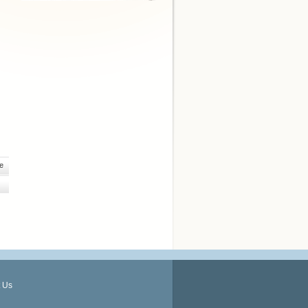
e
 Us