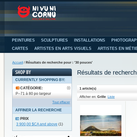
PEINTURES
SCULPTURES
INSTALLATIONS
PHOTOGRAP
CARTES
ARTISTES EN ARTS VISUELS
ARTISTES EN MÉTI
Accueil
/
Résultats de recherche pour : '30 pouces'
Résultats de recherch
CURRENTLY SHOPPING BY:
CATÉGORIE:
1 article(s)
P--71 à 80 po largeur
Afficher en:
Grille
Liste
Tout effacer
AFFINER LA RECHERCHE
PRIX
3 900,00 $CA
and above
(1)