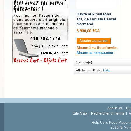
Havre aux maisons
1/3, de l'artiste Pascal
Normand
3 900,00 $CA
Ajouter au panier
Ajouter à ma liste d'envies
Ajouter au comparateur
1 article(s)
Afficher en:
Grille
Liste
About Us
Cu
Site Map
Rechercher un terme
A
Help Us to Keep Magent
2026 Ni Vu N