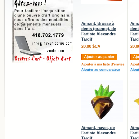
Aimant, Brosse à
Aima
dents (orange), de
dent
l'artiste Alexandre
l'ar
Tardif
Tard
20,00 $CA
20,0
Ajouter au panier
Ajo
Ajouter à ma liste d'envies
Ajout
Ajouter au comparateur
Ajou
Aimant, navet, de
Aima
l'artiste Alexandre
l'ar
Tardif
Tard