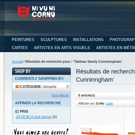
PEINTURES
SCULPTURES
INSTALLATIONS
PHOTOGRAP
CARTES
ARTISTES EN ARTS VISUELS
ARTISTES EN MÉTI
Accueil
/
Résultats de recherche pour : 'Tableau Sandy Cunninngham'
Résultats de recherc
Cunninngham'
CURRENTLY SHOPPING BY:
CATÉGORIE:
Aimants
Tout effacer
6 article(s)
AFFINER LA RECHERCHE
Afficher en:
Grille
Liste
PRIX
20,00 $CA
and above
(6)