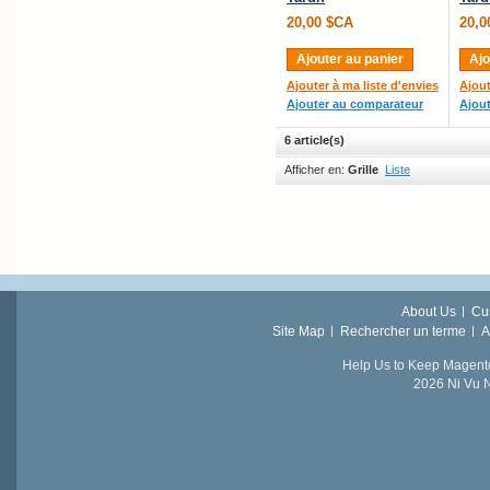
20,00 $CA
20,0
Ajouter au panier
Ajo
Ajouter à ma liste d'envies
Ajout
Ajouter au comparateur
Ajou
6 article(s)
Afficher en:
Grille
Liste
About Us
Cu
Site Map
Rechercher un terme
A
Help Us to Keep Magent
2026 Ni Vu N