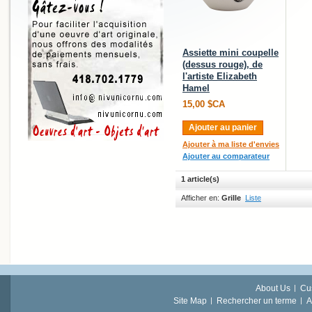
Assiette mini coupelle
(dessus rouge), de
l'artiste Elizabeth
Hamel
15,00 $CA
Ajouter au panier
Ajouter à ma liste d'envies
Ajouter au comparateur
1 article(s)
Afficher en:
Grille
Liste
About Us
Cu
Site Map
Rechercher un terme
A