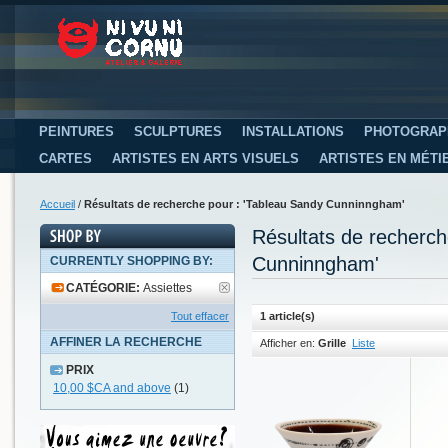
PEINTURES
SCULPTURES
INSTALLATIONS
PHOTOGRAP
CARTES
ARTISTES EN ARTS VISUELS
ARTISTES EN MÉTI
Accueil
/
Résultats de recherche pour : 'Tableau Sandy Cunninngham'
Résultats de recherc
Cunninngham'
CURRENTLY SHOPPING BY:
CATÉGORIE:
Assiettes
Tout effacer
1 article(s)
AFFINER LA RECHERCHE
Afficher en:
Grille
Liste
PRIX
10,00 $CA
and above
(1)