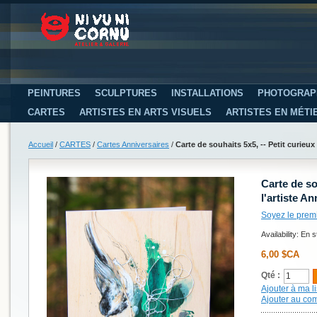
PEINTURES
SCULPTURES
INSTALLATIONS
PHOTOGRAP
CARTES
ARTISTES EN ARTS VISUELS
ARTISTES EN MÉTI
Accueil
/
CARTES
/
Cartes Anniversaires
/
Carte de souhaits 5x5, -- Petit curieux 
Carte de sou
l'artiste A
Soyez le prem
Availability:
En s
6,00 $CA
Qté :
Ajouter à ma li
Ajouter au co