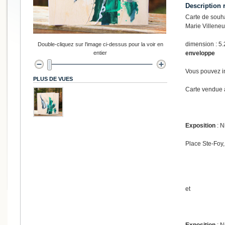
Description 
Carte de souh
Marie Villene
dimension : 5.
Double-cliquez sur l'image ci-dessus pour la voir en
entier
enveloppe
Vous pouvez in
PLUS DE VUES
Carte vendue à
Exposition
: N
Place Ste-Foy,
et
Exposition
: N