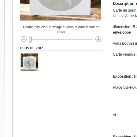
Description 
Carte de souh
l'artiste Anne
dimension : 5.
Double-cliquez sur l'image ci-dessus pour la voir en
entier
enveloppe
Vous pouvez in
PLUS DE VUES
Carte vendue à
Exposition
: N
Place Ste-Foy,
et
Exposition
: N