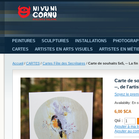
PEINTURES
SCULPTURES
INSTALLATIONS
PHOTOGRAP
CARTES
ARTISTES EN ARTS VISUELS
ARTISTES EN MÉTI
Accueil
/
CARTES
/
Cartes Fête des Secrétaires
/
Carte de souhaits 5x5, -- La fin 
Carte de sou
--, de l'ar
Soyez le prem
Availability:
En s
6,00 $CA
Qté :
Ajouter à ma li
Ajouter au co