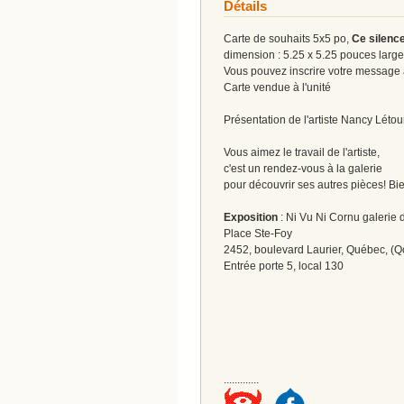
Détails
Carte de souhaits 5x5 po,
Ce silence
dimension : 5.25 x 5.25 pouces large
Vous pouvez inscrire votre message à 
Carte vendue à l'unité
Présentation de l'artiste Nancy Lét
Vous aimez le travail de l'artiste,
c'est un rendez-vous à la galerie
pour découvrir ses autres pièces! Bi
Exposition
: Ni Vu Ni Cornu galerie d
Place Ste-Foy
2452, boulevard Laurier, Québec, (Q
Entrée porte 5, local 130
.............