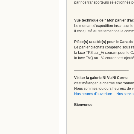
par nos transporteurs sélectionnés pour
__________________________
Vue technique de " Mon panier d'ac
Le montant d'expédition inscrit sur 
Il est ajusté au traitement de la comm
Pièce(s) taxable(s) pour le Canada
Le panier d'achats comprend sous l'ap
la taxe TPS au _% courant pour le 
la taxe TVQ au _% courant est ajout
__________________________
Visiter la galerie Ni Vu Ni Cornu
c'est mélanger le charme environnant 
Nous sommes toujours heureux de vo
Nos heures d'ouverture
--
Nos servic
Bienvenue!