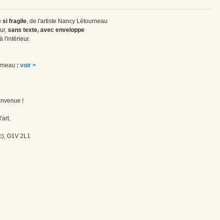
 si fragile
, de l'artiste Nancy Létourneau
ur,
sans texte, avec enveloppe
l'intérieur.
ourneau
:
voir >
envenue !
'art,
c), G1V 2L1