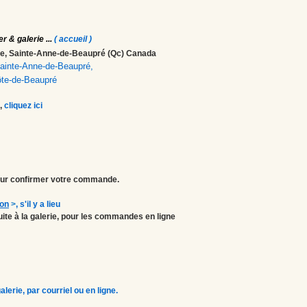
er & galerie
...
( accueil )
ale, Sainte-Anne-de-Beaupré (Qc) Canada
 Sainte-Anne-de-Beaupré,
ôte-de-Beaupré
,
cliquez ici
r confirmer votre commande.
ion
>
, s'il y a lieu
atuite à la galerie, pour les commandes en ligne
erie, par courriel ou en ligne.