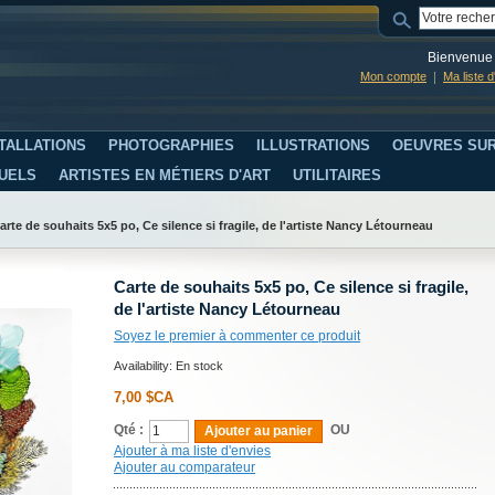
Bienvenue 
Mon compte
Ma liste 
TALLATIONS
PHOTOGRAPHIES
ILLUSTRATIONS
OEUVRES SUR
SUELS
ARTISTES EN MÉTIERS D'ART
UTILITAIRES
arte de souhaits 5x5 po, Ce silence si fragile, de l'artiste Nancy Létourneau
Carte de souhaits 5x5 po, Ce silence si fragile,
de l'artiste Nancy Létourneau
Soyez le premier à commenter ce produit
Availability:
En stock
7,00 $CA
Qté :
OU
Ajouter au panier
Ajouter à ma liste d'envies
Ajouter au comparateur