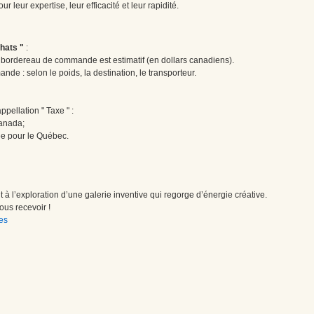
 leur expertise, leur efficacité et leur rapidité.
hats "
:
le bordereau de commande est estimatif (en dollars canadiens).
ande : selon le poids, la destination, le transporteur.
pellation " Taxe " :
Canada;
ée pour le Québec.
à l’exploration d’une galerie inventive qui regorge d’énergie créative.
us recevoir !
es