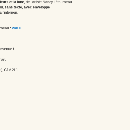
leurs et la lune
, de l'artiste Nancy Létourneau
ur,
sans texte, avec enveloppe
l'intérieur.
ourneau
:
voir >
envenue !
'art,
c), G1V 2L1