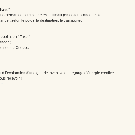
hats "
:
le bordereau de commande est estimatif (en dollars canadiens).
ande : selon le poids, la destination, le transporteur.
pellation " Taxe " :
Canada;
ée pour le Québec.
à l’exploration d’une galerie inventive qui regorge d’énergie créative.
us recevoir !
es