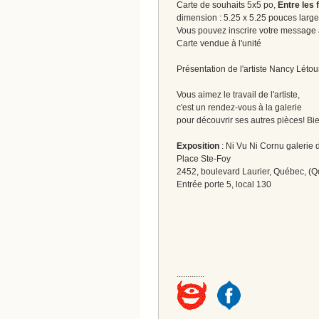
Carte de souhaits 5x5 po,
Entre les f
dimension : 5.25 x 5.25 pouces large
Vous pouvez inscrire votre message à 
Carte vendue à l'unité
Présentation de l'artiste Nancy Lét
Vous aimez le travail de l'artiste,
c'est un rendez-vous à la galerie
pour découvrir ses autres pièces! Bi
Exposition
: Ni Vu Ni Cornu galerie d
Place Ste-Foy
2452, boulevard Laurier, Québec, (Q
Entrée porte 5, local 130
.............