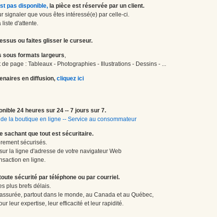
st pas disponible,
la pièce est réservée par un client.
 signaler que vous êtes intéressé(e) par celle-ci.
liste d'attente.
essus ou faites glisser le curseur.
 sous formats largeurs
,
de page : Tableaux - Photographies - Illustrations - Dessins - ...
enaires en diffusion,
cliquez ici
onible 24 heures sur 24 -- 7 jours sur 7.
de la boutique en ligne
--
Service au consommateur
le sachant que tout est sécuritaire.
èrement sécurisés.
 sur la ligne d'adresse de votre navigateur Web
nsaction en ligne.
te sécurité par téléphone ou par courriel.
 plus brefs délais.
 assurée, partout dans le monde, au Canada et au Québec,
 leur expertise, leur efficacité et leur rapidité.