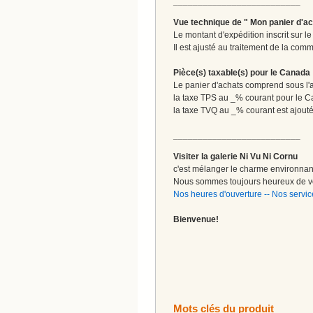
__________________________
Vue technique de " Mon panier d'ac
Le montant d'expédition inscrit sur 
Il est ajusté au traitement de la comm
Pièce(s) taxable(s) pour le Canada
Le panier d'achats comprend sous l'ap
la taxe TPS au _% courant pour le 
la taxe TVQ au _% courant est ajout
__________________________
Visiter la galerie Ni Vu Ni Cornu
c'est mélanger le charme environnant 
Nous sommes toujours heureux de vo
Nos heures d'ouverture
--
Nos servic
Bienvenue!
Mots clés du produit