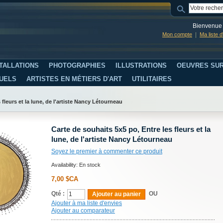
Bienvenue 
Mon compte
Ma liste 
TALLATIONS
PHOTOGRAPHIES
ILLUSTRATIONS
OEUVRES SUR
SUELS
ARTISTES EN MÉTIERS D'ART
UTILITAIRES
 fleurs et la lune, de l'artiste Nancy Létourneau
Carte de souhaits 5x5 po, Entre les fleurs et la
lune, de l'artiste Nancy Létourneau
Soyez le premier à commenter ce produit
Availability:
En stock
7,00 $CA
Qté :
OU
Ajouter au panier
Ajouter à ma liste d'envies
Ajouter au comparateur