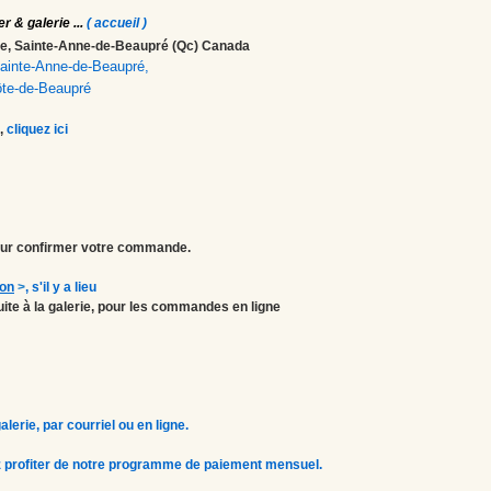
er & galerie
...
( accueil )
ale, Sainte-Anne-de-Beaupré (Qc) Canada
 Sainte-Anne-de-Beaupré,
ôte-de-Beaupré
,
cliquez ici
r confirmer votre commande.
ion
>
, s'il y a lieu
atuite à la galerie, pour les commandes en ligne
erie, par courriel ou en ligne.
 profiter de notre programme de paiement mensuel.