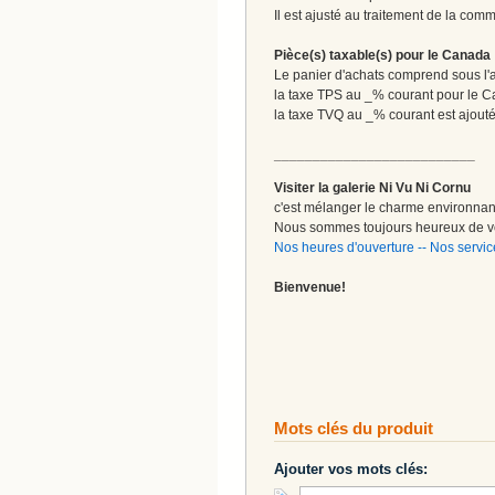
Il est ajusté au traitement de la com
Pièce(s) taxable(s) pour le Canada
Le panier d'achats comprend sous l'ap
la taxe TPS au _% courant pour le 
la taxe TVQ au _% courant est ajout
__________________________
Visiter la galerie Ni Vu Ni Cornu
c'est mélanger le charme environnant 
Nous sommes toujours heureux de vo
Nos heures d'ouverture
--
Nos servic
Bienvenue!
Mots clés du produit
Ajouter vos mots clés: