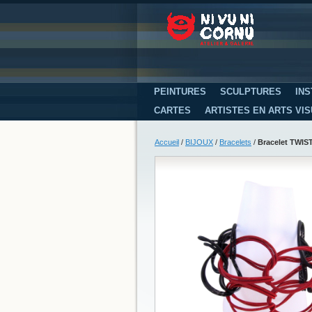
PEINTURES
SCULPTURES
INS
CARTES
ARTISTES EN ARTS VI
Accueil
/
BIJOUX
/
Bracelets
/
Bracelet TWIST,