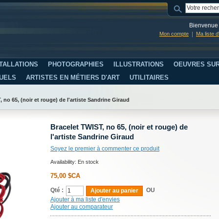
Bienvenue 
Mon compte
Ma liste 
TALLATIONS
PHOTOGRAPHIES
ILLUSTRATIONS
OEUVRES SUR
SUELS
ARTISTES EN MÉTIERS D'ART
UTILITAIRES
 no 65, (noir et rouge) de l'artiste Sandrine Giraud
Bracelet TWIST, no 65, (noir et rouge) de
l'artiste Sandrine Giraud
Soyez le premier à commenter ce produit
Availability:
En stock
75,00 $CA
Qté :
OU
Ajouter au panier
Ajouter à ma liste d'envies
Ajouter au comparateur