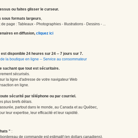
essus ou faites glisser le curseur.
 sous formats largeurs
,
de page : Tableaux - Photographies - Illustrations - Dessins - ...
enaires en diffusion,
cliquez ici
est disponible 24 heures sur 24 -- 7 jours sur 7.
de la boutique en ligne
--
Service au consommateur
le sachant que tout est sécuritaire.
èrement sécurisés.
 sur la ligne d'adresse de votre navigateur Web
nsaction en ligne.
te sécurité par téléphone ou par courriel.
 plus brefs délais.
 assurée, partout dans le monde, au Canada et au Québec,
 leur expertise, leur efficacité et leur rapidité.
hats "
:
le bordereau de commande est estimatif (en dollars canadiens).