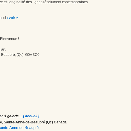
e et l’originalité des lignes résolument contemporaines
iraud
: voir >
! Bienvenue !
'art,
 Beaupré, (Qc), G0A 3C0
er & galerie
...
( accueil )
ale, Sainte-Anne-de-Beaupré (Qc) Canada
 Sainte-Anne-de-Beaupré,