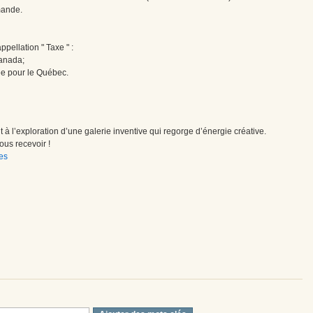
mande.
pellation " Taxe " :
Canada;
ée pour le Québec.
à l’exploration d’une galerie inventive qui regorge d’énergie créative.
us recevoir !
es