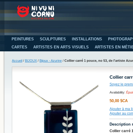
PEINTURES
SCULPTURES
INSTALLATIONS
PHOTOGRAP
CARTES
ARTISTES EN ARTS VISUELS
ARTISTES EN MÉTI
Accueil
/
BIJOUX
/
Bijoux - Azurine
/
Collier carré 1 pouce, no 53, de l'artiste Azu
Collier car
Soyez le prem
Availability:
Épui
50,00 $CA
Ajouter à ma li
Ajouter au co
Description 
Collier carré 