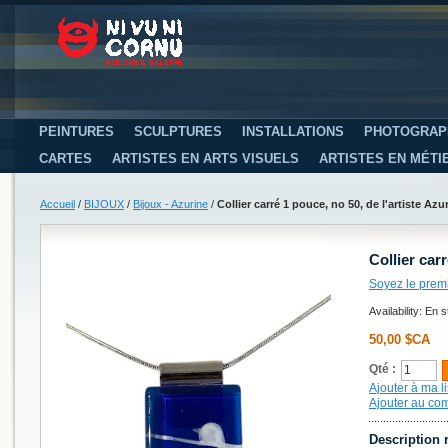
PEINTURES
SCULPTURES
INSTALLATIONS
PHOTOGRAP
CARTES
ARTISTES EN ARTS VISUELS
ARTISTES EN MÉTI
Accueil
/
BIJOUX
/
Bijoux - Azurine
/
Collier carré 1 pouce, no 50, de l'artiste Azu
Collier car
Soyez le prem
Availability:
En s
50,00 $CA
Qté :
Ajouter à ma li
Ajouter au co
Description 