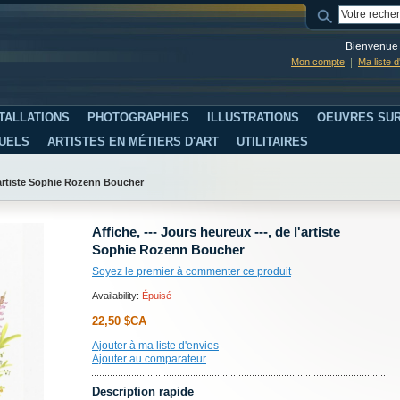
Bienvenue 
Mon compte
Ma liste 
TALLATIONS
PHOTOGRAPHIES
ILLUSTRATIONS
OEUVRES SUR
SUELS
ARTISTES EN MÉTIERS D'ART
UTILITAIRES
l'artiste Sophie Rozenn Boucher
Affiche, --- Jours heureux ---, de l'artiste
Sophie Rozenn Boucher
Soyez le premier à commenter ce produit
Availability:
Épuisé
22,50 $CA
Ajouter à ma liste d'envies
Ajouter au comparateur
Description rapide