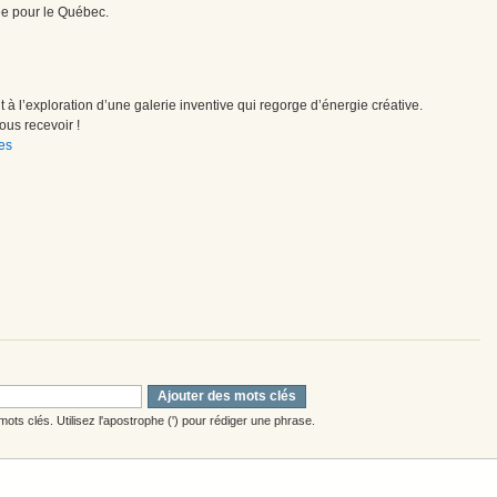
ée pour le Québec.
à l’exploration d’une galerie inventive qui regorge d’énergie créative.
us recevoir !
es
Ajouter des mots clés
ots clés. Utilisez l'apostrophe (') pour rédiger une phrase.