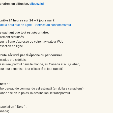
enaires en diffusion,
cliquez ici
onible 24 heures sur 24 -- 7 jours sur 7.
de la boutique en ligne
--
Service au consommateur
le sachant que tout est sécuritaire.
èrement sécurisés.
 sur la ligne d'adresse de votre navigateur Web
nsaction en ligne.
te sécurité par téléphone ou par courriel.
 plus brefs délais.
 assurée, partout dans le monde, au Canada et au Québec,
 leur expertise, leur efficacité et leur rapidité.
hats "
:
le bordereau de commande est estimatif (en dollars canadiens).
ande : selon le poids, la destination, le transporteur.
pellation " Taxe " :
Canada;