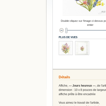
Double-cliquez sur l'image ci-dessus po
entier
PLUS DE VUES
Détails
Affiche,
--- Jours heureux ---
, de l'a
dimension : 10 x 8 pouces de largeu
affiche prête à être encadrée
Vous aimez le travail de l'artiste,