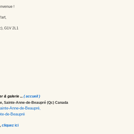
envenue !
'art,
c), G1V 2L1
er & galerie
...
( accueil )
ale, Sainte-Anne-de-Beaupré (Qc) Canada
 Sainte-Anne-de-Beaupré,
ôte-de-Beaupré
,
cliquez ici