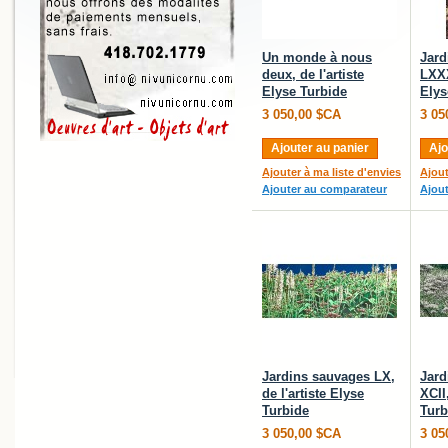
Un monde à nous
Jard
deux, de l'artiste
LXXX
Elyse Turbide
Elys
3 050,00 $CA
3 05
Ajouter au panier
Ajo
Ajouter à ma liste d'envies
Ajout
Ajouter au comparateur
Ajou
Jardins sauvages LX,
Jard
de l'artiste Elyse
XCII
Turbide
Turb
3 050,00 $CA
3 05