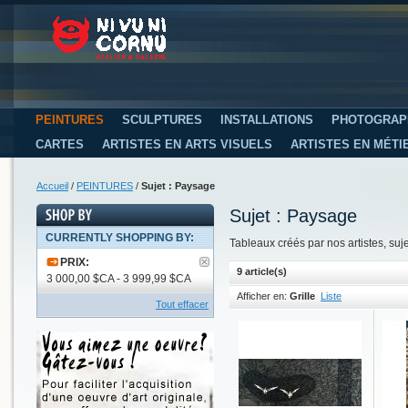
PEINTURES
SCULPTURES
INSTALLATIONS
PHOTOGRAP
CARTES
ARTISTES EN ARTS VISUELS
ARTISTES EN MÉTI
Accueil
/
PEINTURES
/
Sujet : Paysage
Sujet : Paysage
CURRENTLY SHOPPING BY:
Tableaux créés par nos artistes, suj
PRIX:
9 article(s)
3 000,00 $CA - 3 999,99 $CA
Afficher en:
Grille
Liste
Tout effacer