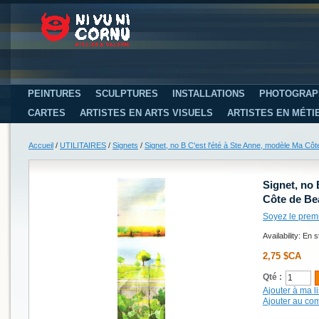
PEINTURES
SCULPTURES
INSTALLATIONS
PHOTOGRAP
CARTES
ARTISTES EN ARTS VISUELS
ARTISTES EN MÉTI
Accueil
/
UTILITAIRES
/
Signets
/
Signet, no B C'est l'été à Ste Anne, modèle Ma Cô
Signet, no 
Côte de Be
Soyez le prem
Availability:
En s
2,75 $CA
Qté :
Ajouter à ma li
Ajouter au co