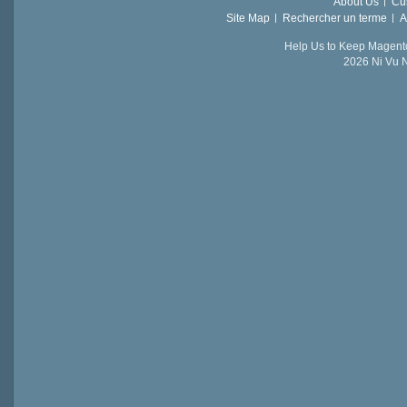
About Us
Cu
Site Map
Rechercher un terme
A
Help Us to Keep Magent
2026 Ni Vu N