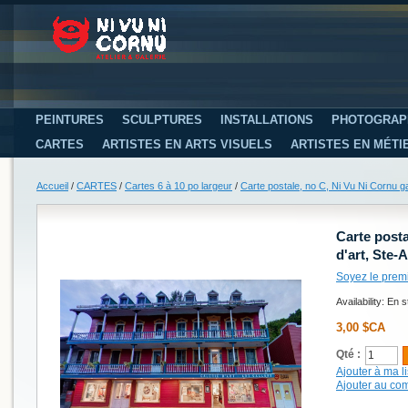
PEINTURES
SCULPTURES
INSTALLATIONS
PHOTOGRAP
CARTES
ARTISTES EN ARTS VISUELS
ARTISTES EN MÉTI
Accueil
/
CARTES
/
Cartes 6 à 10 po largeur
/
Carte postale, no C, Ni Vu Ni Cornu g
Carte posta
d'art, Ste
Soyez le prem
Availability:
En s
3,00 $CA
Qté :
Ajouter à ma li
Ajouter au co