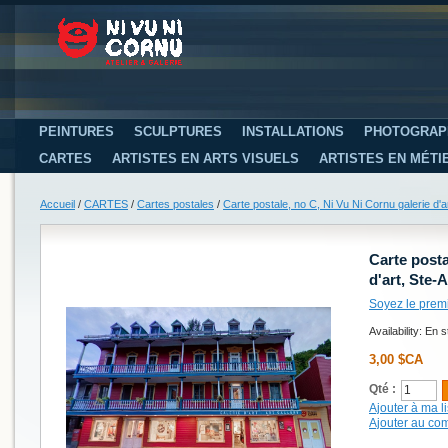
PEINTURES
SCULPTURES
INSTALLATIONS
PHOTOGRAP
CARTES
ARTISTES EN ARTS VISUELS
ARTISTES EN MÉTI
Accueil
/
CARTES
/
Cartes postales
/
Carte postale, no C, Ni Vu Ni Cornu galerie d'
Carte posta
d'art, Ste
Soyez le prem
Availability:
En s
3,00 $CA
Qté :
Ajouter à ma li
Ajouter au co