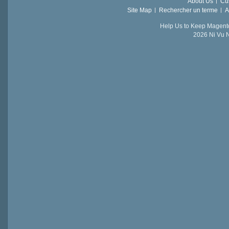
About Us
Cu
Site Map
Rechercher un terme
A
Help Us to Keep Magent
2026 Ni Vu N