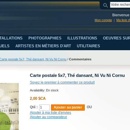
Bienvenue 
Mon compte
Ma liste 
TALLATIONS
PHOTOGRAPHIES
ILLUSTRATIONS
OEUVRES SUR
SUELS
ARTISTES EN MÉTIERS D'ART
UTILITAIRES
Carte postale 5x7, Thé dansant, Ni Vu Ni Cornu
/
Commentaires
Carte postale 5x7, Thé dansant, Ni Vu Ni Cornu
Soyez le premier à commenter ce produit
Availability:
En stock
2,00 $CA
Qté :
OU
Ajouter au panier
Ajouter à ma liste d'envies
Ajouter au comparateur