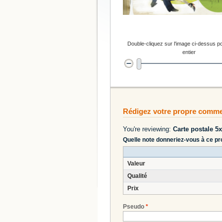
Double-cliquez sur l'image ci-dessus po
entier
Rédigez votre propre comme
You're reviewing:
Carte postale 5
Quelle note donneriez-vous à ce pr
Valeur
Qualité
Prix
Pseudo
*