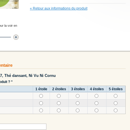
«
Retour aux informations du produit
ur la voir en
ntaire
x7, Thé dansant, Ni Vu Ni Cornu
oduit ?
*
1 étoile
2 étoiles
3 étoiles
4 étoiles
5 étoiles