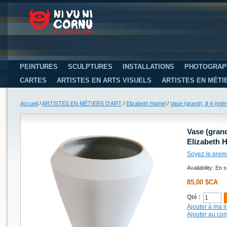
PEINTURES
SCULPTURES
INSTALLATIONS
PHOTOGRAP
CARTES
ARTISTES EN ARTS VISUELS
ARTISTES EN MÉTI
Accueil
/
ARTISTES EN MÉTIERS D'ART
/
Elizabeth Hamel
/
Vase (grand), # 4 (intér
Vase (grand)
Elizabeth 
Soyez le prem
Availability:
En s
85,00 $CA
Qté :
Ajouter à ma li
Ajouter au co