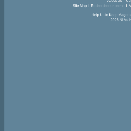
About Us
Cu
Site Map
Rechercher un terme
A
Help Us to Keep Magent
2026 Ni Vu N