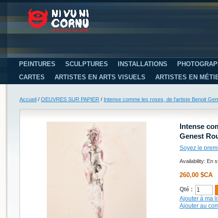
PEINTURES
SCULPTURES
INSTALLATIONS
PHOTOGRAP
CARTES
ARTISTES EN ARTS VISUELS
ARTISTES EN MÉTI
Accueil
/
OEUVRES SUR PAPIER
/
Intense comme les roses, de l'artiste Benoit Gene
Intense com
Genest Roui
Soyez le prem
Availability:
En s
260,00 $CA
Qté :
Ajouter à ma li
Ajouter au co