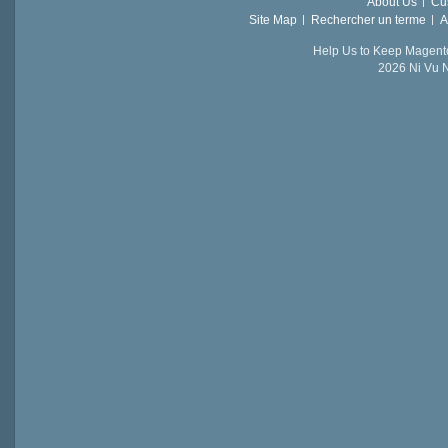
About Us
Cu
Site Map
Rechercher un terme
A
Help Us to Keep Magent
2026 Ni Vu N