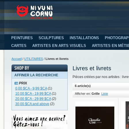
PEINTURES
SCULPTURES
INSTALLATIONS
PHOTOGRAP
CARTES
ARTISTES EN ARTS VISUELS
ARTISTES EN MÉTI
Accueil
/
UTILITAIRES
/
Livres et livrets
Livres et livrets
AFFINER LA RECHERCHE
Pièces créées par nos artistes : livres
PRIX
6 article(s)
0,00 $CA
-
9,99 $CA
(1)
10,00 $CA
-
19,99 $CA
(1)
Afficher en:
Grille
Liste
20,00 $CA
-
29,99 $CA
(2)
30,00 $CA
and above
(2)