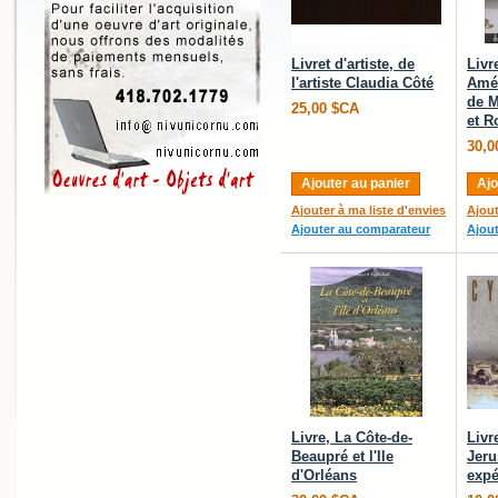
Livret d'artiste, de
Livr
l'artiste Claudia Côté
Amér
de M
25,00 $CA
et R
30,0
Ajouter au panier
Ajo
Ajouter à ma liste d'envies
Ajout
Ajouter au comparateur
Ajou
Livre, La Côte-de-
Livr
Beaupré et l'Ile
Jeru
d'Orléans
expé