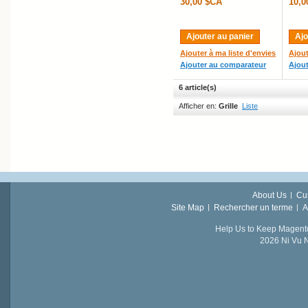
30,00 $CA
10,0
Ajouter au panier
Ajo
Ajouter à ma liste d'envies
Ajout
Ajouter au comparateur
Ajou
6 article(s)
Afficher en:
Grille
Liste
About Us
Cu
Site Map
Rechercher un terme
A
Help Us to Keep Magent
2026 Ni Vu N