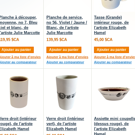
Planche à découper,
Planche de service,
Tasse (Grande)
moyenne, no 7, Bleu
no 56, Violet / Jaune /
intérieur rouge, de
ciel et blanc, de
Blanc, de l'artiste
l'artiste Elizabeth
l'artiste Julie Marcotte
Julie Marcotte
Hamel
119,95 $CA
139,95 $CA
45,00 $CA
Ajouter au panier
Ajouter au panier
Ajouter au panier
Ajouter à ma liste d'envies
Ajouter à ma liste d'envies
Ajouter à ma liste d'envie
Ajouter au comparateur
Ajouter au comparateur
Ajouter au comparateur
Verre droit (intérieur
Verre droit (intérieur
Assiette mini coupell
rouge), de l'artiste
vert), de l'artiste
(dessus rouge), de
Elizabeth Hamel
Elizabeth Hamel
l'artiste Elizabeth
Hamel