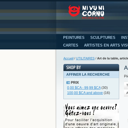
PEINTURES
SCULPTURES
INS
CARTES
ARTISTES EN ARTS VI
Accueil
/
UTILITAIRES
/
Art de la table, arti
A
AFFINER LA RECHERCHE
Pi
PRIX
T
0,00 $CA
-
99,99 $CA
(30)
100,00 $CA
and above
(16)
A