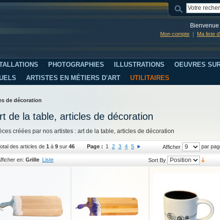
Bienvenue 
Mon compte
Ma liste 
TALLATIONS
PHOTOGRAPHIES
ILLUSTRATIONS
OEUVRES SUR
SUELS
ARTISTES EN MÉTIERS D'ART
UTILITAIRES
cles de décoration
rt de la table, articles de décoration
èces créées par nos artistes : art de la table, articles de décoration
otal des articles de
1
à
9
sur
46
Page :
1
2
3
4
5
par pag
Afficher
fficher en:
Grille
Liste
Sort By