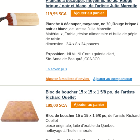
Planche à découper, moyenne, no 30, Rouge
brique / noir et blanc, de l'artiste Julie Marcotte
Ajouter au panier
119,95 $CA
Planche à découper, moyenne, no 30, Rouge brique /
noir et blanc
, de l'artiste Julie Marcotte
Matériaux, Érable, résine alimentaire et huile de pépin
de raisin
dimension : 3/4 x 8 x 24 pouces
Exposition
: Ni Vu Ni Cornu galerie d'art,
Ste-Anne de Beaupré, G0A 3C0
En savoir plus
Ajouter à ma liste d'envies
|
Ajouter au comparateur
Bloc de boucher 15 x 15 x 1 5/8 po, de l'artiste
Richard Ouellet
Ajouter au panier
199,00 $CA
Bloc de boucher 15 x 15 x 1 5/8 po
, de l'artiste Richard
Ouellet
pièce originale, faite d'érable du Québec
nettoyage à l'huile minérale