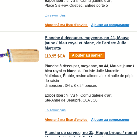
Exposition
: Ni Vu Ni Cornu galerie d'art,
Place Ste-Foy, Québec, Entrée porte 5
En savoir plus
Ajouter à ma liste d'envies
|
Ajouter au comparateur
Planche à découper, moyenne, no 44, Mauve
jaune / bleu royal et blanc, de l'artiste Julie
Marcotte
Ajouter au panier
119,95 $CA
Planche à découper, moyenne, no 44, Mauve jaune /
bleu royal et blanc
, de l'artiste Julie Marcotte
Matériaux, Érable, résine alimentaire et huile de pépin
de raisin
dimension : 3/4 x 8 x 24 pouces
Exposition
: Ni Vu Ni Cornu galerie d'art,
Ste-Anne de Beaupré, G0A 3C0
En savoir plus
Ajouter à ma liste d'envies
|
Ajouter au comparateur
Planche de service, no 35, Rouge brique / noir e