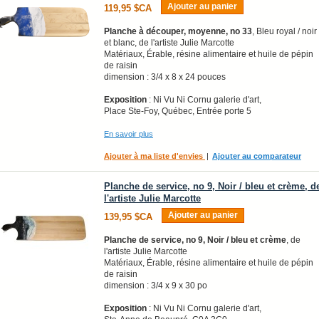
Ajouter au panier
119,95 $CA
Planche à découper, moyenne, no 33
, Bleu royal / noir
et blanc, de l'artiste Julie Marcotte
Matériaux, Érable, résine alimentaire et huile de pépin
de raisin
dimension : 3/4 x 8 x 24 pouces
Exposition
: Ni Vu Ni Cornu galerie d'art,
Place Ste-Foy, Québec, Entrée porte 5
En savoir plus
Ajouter à ma liste d'envies
|
Ajouter au comparateur
Planche de service, no 9, Noir / bleu et crème, d
l'artiste Julie Marcotte
Ajouter au panier
139,95 $CA
Planche de service, no 9, Noir / bleu et crème
, de
l'artiste Julie Marcotte
Matériaux, Érable, résine alimentaire et huile de pépin
de raisin
dimension : 3/4 x 9 x 30 po
Exposition
: Ni Vu Ni Cornu galerie d'art,