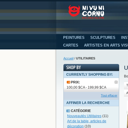
PEINTURES
SCULPTURES
INS
CARTES
ARTISTES EN ARTS VI
Accueil
/
UTILITAIRES
U
CURRENTLY SHOPPING BY:
Bo
PRIX:
T
100,00 $CA - 199,99 $CA
A
Tout effacer
AFFINER LA RECHERCHE
CATÉGORIE
Nouveautés Utilitaires
(11)
Art de la table, articles de
décoration
(10)