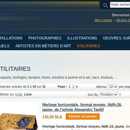
Bienvenue 
Mon compte
Ma liste 
TALLATIONS
PHOTOGRAPHIES
ILLUSTRATIONS
OEUVRES SUR
SUELS
ARTISTES EN MÉTIERS D'ART
UTILITAIRES
TILITAIRES
uquets, horloges, lampes, livres, moulins à poivre et à sel, sacs, toutous, ...
otal des articles de
1
à
10
sur
11
Page :
1
2
par pag
Afficher
fficher en:
Grille
Liste
Sort By
Horloge horizontale, format moyen, hblh-16,
jaune, de l'artiste Alexandre Tardif
Ajouter au panier
135,00 $CA
Horloge horizontale, format moyen, hblh-16, jaune
, de