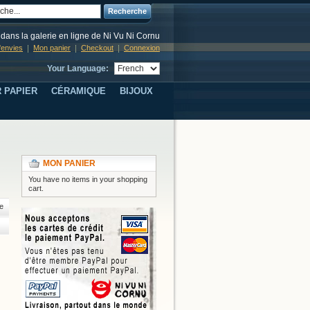
Recherche
dans la galerie en ligne de Ni Vu Ni Cornu
d'envies
Mon panier
Checkout
Connexion
Your Language:
 PAPIER
CÉRAMIQUE
BIJOUX
MON PANIER
You have no items in your shopping
cart.
e