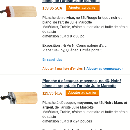
blanc, de l'artiste Julie Marcotte
Ajouter au panier
139,95 $CA
Planche de service, no 35, Rouge brique / noir et
blanc
, de l'artiste Julie Marcotte
Matériaux, Érable, résine alimentaire et huile de pépin
de raisin
dimension : 3/4 x 9 x 30 po
Exposition
: Ni Vu Ni Cornu galerie d'art,
Place Ste-Foy, Québec, Entrée porte 5
En savoir plus
Ajouter à ma liste d'envies
|
Ajouter au comparateur
Planche à découper, moyenne, no 46, Noir /
blanc et argent, de l'artiste Julie Marcotte
Ajouter au panier
119,95 $CA
Planche à découper, moyenne, no 46, Noir / blanc et
argent
, de l'artiste Julie Marcotte
Matériaux, Érable, résine alimentaire et huile de pépin
de raisin
dimension : 3/4 x 8 x 24 pouces