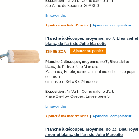
Exposition
: Ni Vu Ni Cornu galerie d'art,
Ste-Anne de Beaupré, G0A 3C0
En savoir plus
Ajouter à ma liste d'envies
|
Ajouter au comparateur
Planche à découper, moyenne, no 7, Bleu ciel et
blanc, de l'artiste Julie Marcotte
Ajouter au panier
119,95 $CA
Planche à découper, moyenne, no 7, Bleu ciel et
blanc
, de l'artiste Julie Marcotte
Matériaux, Érable, résine alimentaire et huile de pépin
de raisin
dimension : 3/4 x 8 x 24 pouces
Exposition
: Ni Vu Ni Cornu galerie d'art,
Place Ste-Foy, Québec, Entrée porte 5
En savoir plus
Ajouter à ma liste d'envies
|
Ajouter au comparateur
Planche à découper, moyenne, no 33, Bleu royal
/ noir et blanc, de l'artiste Julie Marcotte