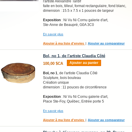
l'artiste Alexandre Tardif
faite en bois, tilleul, format rectangulaire, fond blanc,
dimension : 15.5 x 7.5 x 1 pouces de largeur
Exposition
: Ni Vu Ni Cornu galerie d'art,
Ste-Anne de Beaupré, G0A 3C0
En savoir plus
Ajouter à ma liste d'envies
|
Ajouter au comparateur
Bol, no 1, de l'artiste Claudia Côté
Ajouter au panier
100,00 $CA
Bol, no 1
, de l'artiste Claudia Côté
Sculpture, bois bouleau
Création unique
dimension : 11 pouces de circonférence
Exposition
: Ni Vu Ni Cornu galerie d'art,
Place Ste-Foy, Québec, Entrée porte 5
En savoir plus
Ajouter à ma liste d'envies
|
Ajouter au comparateur