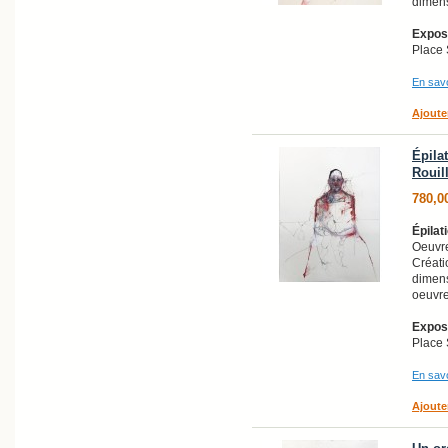
dimens
Exposi
Place 
En savo
Ajoute
Épila
Rouill
780,0
Épilat
Oeuvre
Créati
dimens
oeuvre
Exposi
Place 
En savo
Ajoute