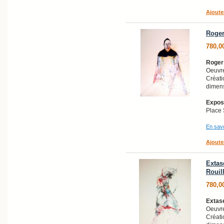
Ajoute
Roger 
780,0
Roger 
Oeuvre
Créati
dimens
Exposi
Place 
En savo
Ajoute
Extas
Rouill
780,0
Extas
Oeuvre
Créati