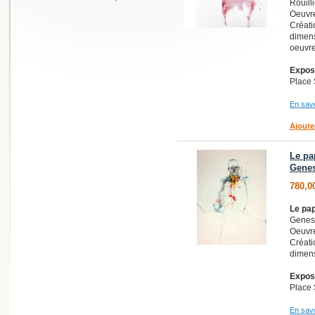
Rouilli
Oeuvre
Créati
dimens
oeuvr
Exposi
Place 
En savo
Ajoute
Le pa
Genes
780,0
Le pa
Genest
Oeuvre
Créati
dimens
Exposi
Place 
En savo