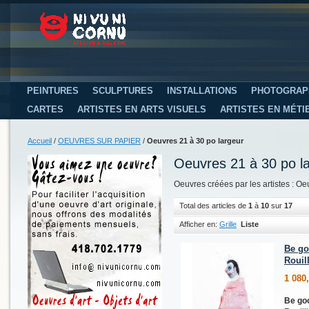
PEINTURES
SCULPTURES
INSTALLATIONS
PHOTOGRAP
CARTES
ARTISTES EN ARTS VISUELS
ARTISTES EN MÉTI
Accueil
/
OEUVRES SUR PAPIER
/
Oeuvres 21 à 30 po largeur
Oeuvres 21 à 30 po l
Oeuvres créées par les artistes : Oe
Total des articles de
1
à
10
sur
17
Afficher en:
Grille
Liste
Be go
Rouill
1 080
Be go