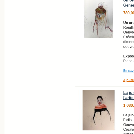
Un orc
Genes
780,0
Un or
Rouilli
Oeuvre
Créati
dimens
oeuvre
Exposi
Place 
En savo
Ajoute
La ju
l'arti
1 080
La jun
l'artis
Oeuvre
Créati