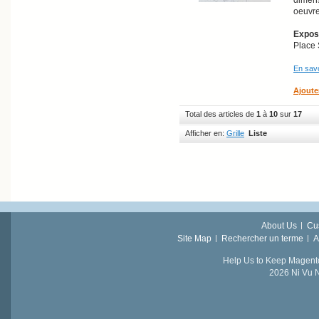
oeuvre
Exposi
Place 
En savo
Ajoute
Total des articles de
1
à
10
sur
17
Afficher en:
Grille
Liste
About Us
Cu
Site Map
Rechercher un terme
A
Help Us to Keep Magent
2026 Ni Vu N