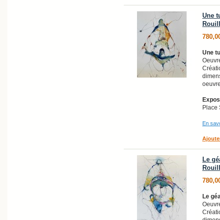
Une t
Rouill
780,0
Une t
Oeuvre
Créati
dimens
oeuvre
Exposi
Place 
En savo
Ajoute
Le gé
Rouill
780,0
Le géa
Oeuvre
Créati
dimens