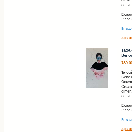
dimens
oeuvr
Exposi
Place 
En savo
Ajoute
Tatoué
Benoi
780,0
Tatoué
Genest
Oeuvre
Créati
dimens
oeuvre
Exposi
Place 
En savo
Ajoute