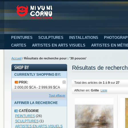
PEINTURES
SCULPTURES
INSTALLATIONS
PHOTOGRAP
CARTES
ARTISTES EN ARTS VISUELS
ARTISTES EN MÉTI
Accueil
/
Résultats de recherche pour : '30 pouces'
Résultats de recherch
CURRENTLY SHOPPING BY:
PRIX:
Total des articles de
1
à
9
sur
27
2 000,00 $CA - 2 999,99 $CA
Afficher en:
Grille
Liste
Tout effacer
AFFINER LA RECHERCHE
CATÉGORIE
PEINTURES
(26)
SCULPTURES
(1)
ARTISTES EN ARTS VISUELS