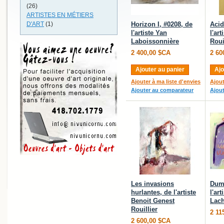
(26)
ARTISTES EN MÉTIERS
D'ART
(1)
Horizon I, #0208, de
Acid
l'artiste Yan
l'ar
Laboissonnière
Roui
2 400,00 $CA
2 60
Ajouter au panier
Ajo
Ajouter à ma liste d'envies
Ajout
Ajouter au comparateur
Ajou
Les invasions
Dumb
hurlantes, de l'artiste
l'ar
Benoit Genest
Lac
Rouillier
2 11
2 600,00 $CA