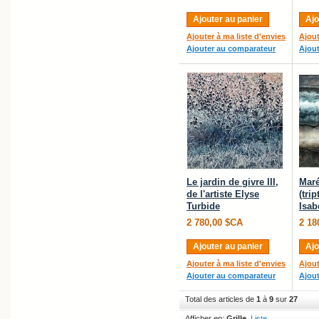
Ajouter au panier
Ajo
Ajouter à ma liste d'envies
Ajout
Ajouter au comparateur
Ajou
Le jardin de givre III,
Maré
de l'artiste Elyse
(trip
Turbide
Isab
2 780,00 $CA
2 18
Ajouter au panier
Ajo
Ajouter à ma liste d'envies
Ajout
Ajouter au comparateur
Ajou
Total des articles de
1
à
9
sur
27
Afficher en:
Grille
Liste