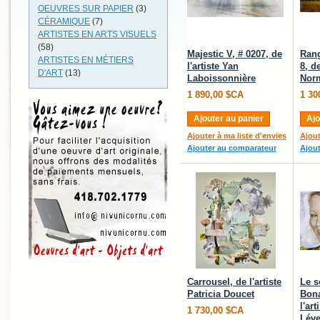
OEUVRES SUR PAPIER
(3)
CÉRAMIQUE
(7)
ARTISTES EN ARTS VISUELS
(58)
Majestic V, # 0207, de
Rang
ARTISTES EN MÉTIERS
l'artiste Yan
8, d
D'ART
(13)
Laboissonnière
Nor
1 890,00 $CA
1 30
Ajouter au panier
Ajo
Ajouter à ma liste d'envies
Ajout
Ajouter au comparateur
Ajou
Carrousel, de l'artiste
Le s
Patricia Doucet
Bona
l'ar
1 730,00 $CA
Lév