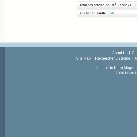
Total des articles de
19
à
27
sur
71
P
Afficher en:
Grille
Liste
About Us
Cu
Site Map
Rechercher un terme
A
Help Us to Keep Magent
2026 Ni Vu N