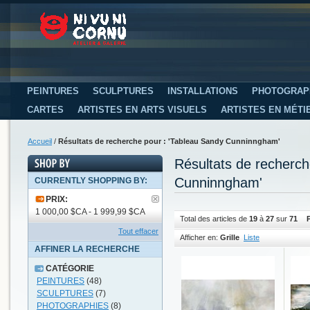
PEINTURES
SCULPTURES
INSTALLATIONS
PHOTOGRAP
CARTES
ARTISTES EN ARTS VISUELS
ARTISTES EN MÉTI
Accueil
/
Résultats de recherche pour : 'Tableau Sandy Cunninngham'
Résultats de recherc
Cunninngham'
CURRENTLY SHOPPING BY:
PRIX:
1 000,00 $CA - 1 999,99 $CA
Total des articles de
19
à
27
sur
71
P
Tout effacer
Afficher en:
Grille
Liste
AFFINER LA RECHERCHE
CATÉGORIE
PEINTURES
(48)
SCULPTURES
(7)
PHOTOGRAPHIES
(8)