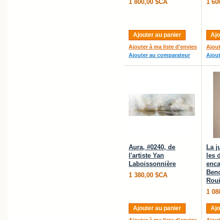
1 800,00 $CA
1 60
Ajouter au panier
Ajo
Ajouter à ma liste d'envies
Ajout
Ajouter au comparateur
Ajou
Aura, #0240, de
La j
l'artiste Yan
les 
Laboissonnière
enca
Beno
1 380,00 $CA
Roui
1 08
Ajouter au panier
Ajo
Ajouter à ma liste d'envies
Ajout