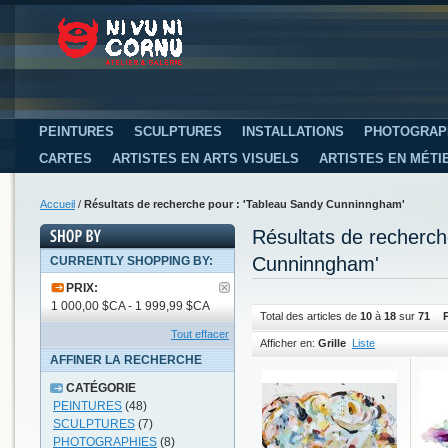
PEINTURES
SCULPTURES
INSTALLATIONS
PHOTOGRAP
CARTES
ARTISTES EN ARTS VISUELS
ARTISTES EN MÉTI
Accueil
/
Résultats de recherche pour : 'Tableau Sandy Cunninngham'
Résultats de recherc
Cunninngham'
CURRENTLY SHOPPING BY:
PRIX:
1 000,00 $CA - 1 999,99 $CA
Total des articles de
10
à
18
sur
71
P
Tout effacer
Afficher en:
Grille
Liste
AFFINER LA RECHERCHE
CATÉGORIE
PEINTURES
(48)
SCULPTURES
(7)
PHOTOGRAPHIES
(8)