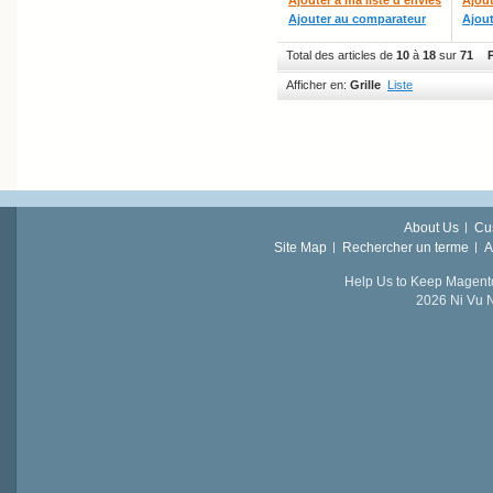
Ajouter au comparateur
Ajou
Total des articles de
10
à
18
sur
71
P
Afficher en:
Grille
Liste
About Us
Cu
Site Map
Rechercher un terme
A
Help Us to Keep Magent
2026 Ni Vu N