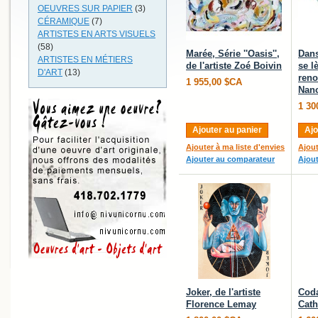
OEUVRES SUR PAPIER
(3)
CÉRAMIQUE
(7)
ARTISTES EN ARTS VISUELS
(58)
Marée, Série ''Oasis'',
Dans
ARTISTES EN MÉTIERS
de l'artiste Zoé Boivin
se l
D'ART
(13)
reno
1 955,00 $CA
Nanc
1 30
Ajouter au panier
Ajo
Ajouter à ma liste d'envies
Ajout
Ajouter au comparateur
Ajou
Joker, de l'artiste
Coda
Florence Lemay
Cath