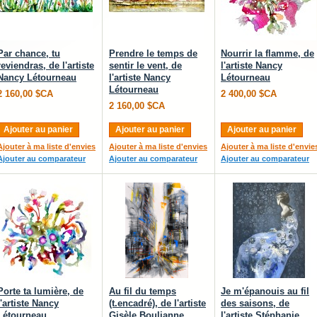
Par chance, tu
Prendre le temps de
Nourrir la flamme, de
reviendras, de l'artiste
sentir le vent, de
l'artiste Nancy
Nancy Létourneau
l'artiste Nancy
Létourneau
Létourneau
2 160,00 $CA
2 400,00 $CA
2 160,00 $CA
Ajouter au panier
Ajouter au panier
Ajouter au panier
Ajouter à ma liste d'envies
Ajouter à ma liste d'envies
Ajouter à ma liste d'envie
Ajouter au comparateur
Ajouter au comparateur
Ajouter au comparateur
Porte ta lumière, de
Au fil du temps
Je m'épanouis au fil
l'artiste Nancy
(t.encadré), de l'artiste
des saisons, de
Létourneau
Gisèle Boulianne
l'artiste Stéphanie