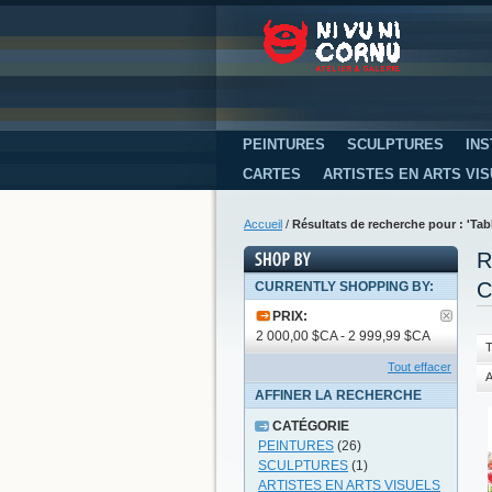
PEINTURES
SCULPTURES
INS
CARTES
ARTISTES EN ARTS VI
Accueil
/
Résultats de recherche pour : 'T
R
C
CURRENTLY SHOPPING BY:
PRIX:
2 000,00 $CA - 2 999,99 $CA
T
Tout effacer
A
AFFINER LA RECHERCHE
CATÉGORIE
PEINTURES
(26)
SCULPTURES
(1)
ARTISTES EN ARTS VISUELS