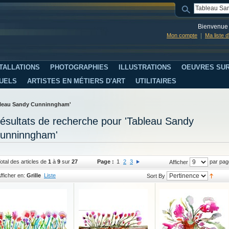
Bienvenue 
Mon compte
Ma liste 
TALLATIONS
PHOTOGRAPHIES
ILLUSTRATIONS
OEUVRES SUR
SUELS
ARTISTES EN MÉTIERS D'ART
UTILITAIRES
ableau Sandy Cunninngham'
ésultats de recherche pour 'Tableau Sandy
unninngham'
otal des articles de
1
à
9
sur
27
Page :
1
2
3
par pag
Afficher
fficher en:
Grille
Liste
Sort By