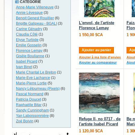
CATÉGORIE
Anne-Marie Villeneuve
(1)
Annie Lévesque
(3)
Benoit Genest Rouillier
(6)
L'envol, de l'artiste
Faiza
Brigitte Galipeau - BGALI
(3)
Florence Lemay
Flo
Carine Génadry
(3)
Claudia Côté
(1)
1 550,00 $CA
1 90
Elyse Turbide
(3)
Emilie Gosselin
(3)
Ajouter au panier
Ajo
Florence Lemay
(6)
Gisèle Boulianne
(1)
Ajouter à ma liste d'envies
Ajout
Isabel Picard
(7)
Ajouter au comparateur
Ajou
Ivan Binet
(2)
Marie Chantal Le Breton
(1)
Marie-Eve Lachance
(1)
Marie-Pierre Lortie
(5)
Nancy Létourneau (Pixels)
(6)
Pascal Normand
(8)
Patricia Doucet
(3)
Raphaëlle Bitar
(1)
Sandy Cunningham
(1)
Yan Laboissonnière
(8)
Refuge II, no 0717 , de
Be m
Zoé Boivin
(4)
l'artiste Isabel Picard
Mari
1 120,00 $CA
1 30