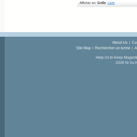
Afficher en:
Grille
Liste
About Us
Cu
Site Map
Rechercher un terme
A
Help Us to Keep Magent
2026 Ni Vu N