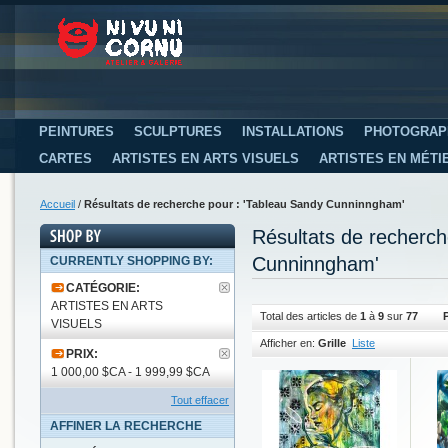
PEINTURES
SCULPTURES
INSTALLATIONS
PHOTOGRAP
CARTES
ARTISTES EN ARTS VISUELS
ARTISTES EN MÉTI
Accueil
/
Résultats de recherche pour : 'Tableau Sandy Cunninngham'
Résultats de recherc
Cunninngham'
CURRENTLY SHOPPING BY:
CATÉGORIE:
ARTISTES EN ARTS
Total des articles de
1
à
9
sur
77
VISUELS
Afficher en:
Grille
Liste
PRIX:
1 000,00 $CA - 1 999,99 $CA
Tout effacer
AFFINER LA RECHERCHE