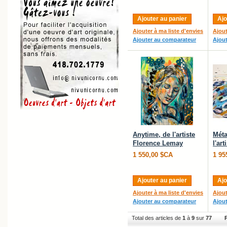
Ajouter au panier
Ajo
Ajouter à ma liste d'envies
Ajout
Ajouter au comparateur
Ajou
Anytime, de l'artiste
Mét
Florence Lemay
l'ar
1 550,00 $CA
1 95
Ajouter au panier
Ajo
Ajouter à ma liste d'envies
Ajout
Ajouter au comparateur
Ajou
Total des articles de
1
à
9
sur
77