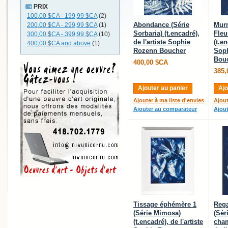
PRIX
100,00 $CA
-
199,99 $CA
(2)
Abondance (Série
Murm
200,00 $CA
-
299,99 $CA
(1)
Sorbaria) (t.encadré),
Fleu
300,00 $CA
-
399,99 $CA
(10)
de l'artiste Sophie
(t.en
400,00 $CA
and above
(1)
Rozenn Boucher
Sop
Bou
400,00 $CA
385,
Ajouter au panier
Ajo
Ajouter à ma liste d'envies
Ajout
Ajouter au comparateur
Ajou
Tissage éphémère 1
Rega
(Série Mimosa)
(Sér
(t.encadré), de l'artiste
cham