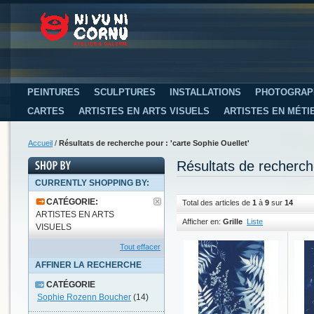
PEINTURES
SCULPTURES
INSTALLATIONS
PHOTOGRAP
CARTES
ARTISTES EN ARTS VISUELS
ARTISTES EN MÉTI
Accueil
/
Résultats de recherche pour : 'carte Sophie Ouellet'
Résultats de recherch
CURRENTLY SHOPPING BY:
CATÉGORIE:
Total des articles de
1
à
9
sur
14
ARTISTES EN ARTS
Afficher en:
Grille
Liste
VISUELS
Tout effacer
AFFINER LA RECHERCHE
CATÉGORIE
Sophie Rozenn Boucher
(14)