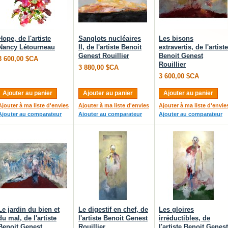
Hope, de l'artiste
Sanglots nucléaires
Les bisons
Nancy Létourneau
II, de l'artiste Benoit
extravertis, de l'artiste
Genest Rouillier
Benoit Genest
3 600,00 $CA
Rouillier
3 880,00 $CA
3 600,00 $CA
Ajouter au panier
Ajouter au panier
Ajouter au panier
Ajouter à ma liste d'envies
Ajouter à ma liste d'envies
Ajouter à ma liste d'envie
Ajouter au comparateur
Ajouter au comparateur
Ajouter au comparateur
Le jardin du bien et
Le digestif en chef, de
Les gloires
du mal, de l'artiste
l'artiste Benoit Genest
irréductibles, de
Benoit Genest
Rouillier
l'artiste Benoit Genest