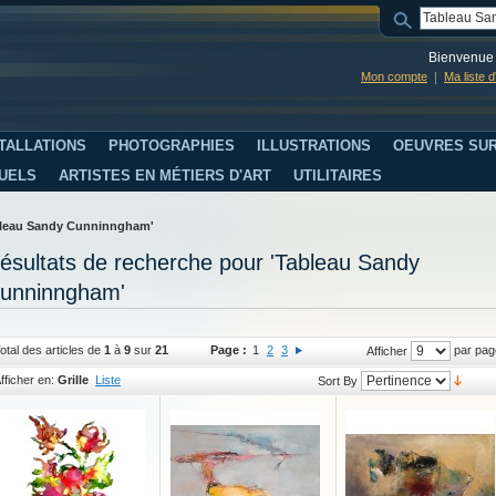
Bienvenue 
Mon compte
Ma liste 
TALLATIONS
PHOTOGRAPHIES
ILLUSTRATIONS
OEUVRES SUR
SUELS
ARTISTES EN MÉTIERS D'ART
UTILITAIRES
ableau Sandy Cunninngham'
ésultats de recherche pour 'Tableau Sandy
unninngham'
otal des articles de
1
à
9
sur
21
Page :
1
2
3
par pag
Afficher
fficher en:
Grille
Liste
Sort By