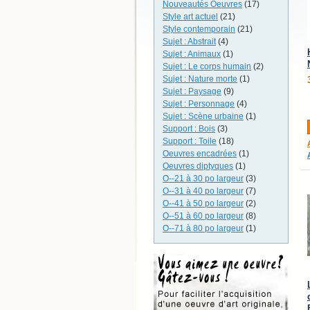
Nouveautés Oeuvres
(17)
Style art actuel
(21)
Style contemporain
(21)
Sujet : Abstrait
(4)
Sujet : Animaux
(1)
Sujet : Le corps humain
(2)
Sujet : Nature morte
(1)
Sujet : Paysage
(9)
Sujet : Personnage
(4)
Sujet : Scène urbaine
(1)
Support : Bois
(3)
Support : Toile
(18)
Oeuvres encadrées
(1)
Oeuvres diptyques
(1)
O--21 à 30 po largeur
(3)
O--31 à 40 po largeur
(7)
O--41 à 50 po largeur
(2)
O--51 à 60 po largeur
(8)
O--71 à 80 po largeur
(1)