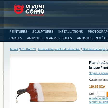
PEINTURES
SCULPTURES
INSTALLATIONS
PHOTOGRAP
CARTES
ARTISTES EN ARTS VISUELS
ARTISTES EN MÉTI
Accueil
/
UTILITAIRES
/
Art de la table, articles de décoration
/
Planche à découper, mo
Planche à 
brique / noi
Soyez le prem
Availability:
En s
119,95 $CA
Qté :
Ajouter à ma li
Ajouter au co