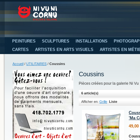
PEINTURES
SCULPTURES
INSTALLATIONS
PHOTOGRAP
CARTES
ARTISTES EN ARTS VISUELS
ARTISTES EN MÉTI
Accueil
/
UTILITAIRES
/
Coussins
Coussins
Pièces créées pour la galerie Ni Vu
6 article(s)
Afficher en:
Grille
Liste
Couss
'Ma C
49,00
Coussi