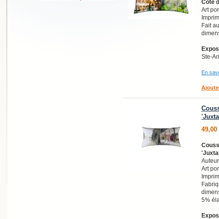
Côte 
Art po
Imprim
Fait a
dimens
Exposi
Ste-A
En savo
Ajoute
Couss
'Juxt
49,00
Coussi
'Juxta
Auteur
Art po
Imprim
Fabri
dimens
5% él
Exposi