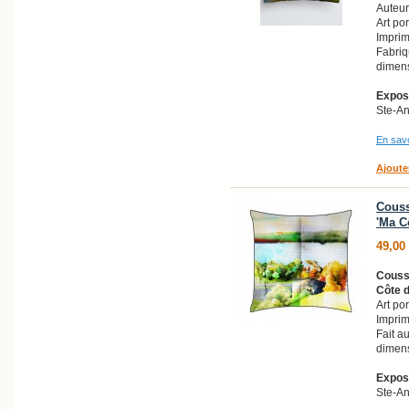
Auteur
Art po
Imprim
Fabri
dimens
Exposi
Ste-A
En savo
Ajoute
Couss
'Ma C
49,00
Coussi
Côte 
Art po
Imprim
Fait a
dimens
Exposi
Ste-A