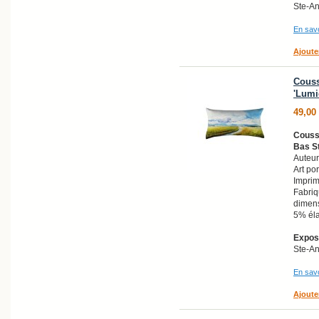
Ste-A
En savo
Ajoute
Couss
'Lumi
49,00
Coussi
Bas St
Auteur
Art po
Imprim
Fabri
dimens
5% él
Exposi
Ste-A
En savo
Ajoute