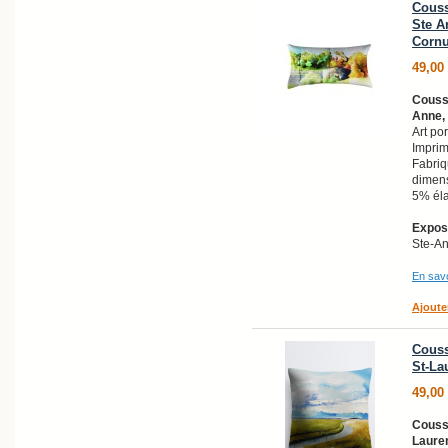
Couss
Ste A
Corn
49,00
Coussi
Anne,
Art po
Imprim
Fabri
dimens
5% él
Exposi
Ste-A
En savo
Ajoute
Couss
St-La
49,00
Coussi
Lauren