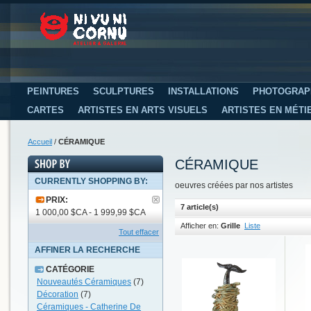
PEINTURES
SCULPTURES
INSTALLATIONS
PHOTOGRAP
CARTES
ARTISTES EN ARTS VISUELS
ARTISTES EN MÉTI
Accueil
/
CÉRAMIQUE
CÉRAMIQUE
CURRENTLY SHOPPING BY:
oeuvres créées par nos artistes
PRIX:
7 article(s)
1 000,00 $CA - 1 999,99 $CA
Afficher en:
Grille
Liste
Tout effacer
AFFINER LA RECHERCHE
CATÉGORIE
Nouveautés Céramiques
(7)
Décoration
(7)
Céramiques - Catherine De