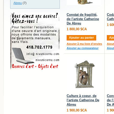
Abreu
(7)
Constat de fragilité,
Coda
de l'artiste Catherine
Cath
De Abreu
1 60
1 800,00 $CA
Ajouter au panier
Ajo
Ajouter à ma liste d'envies
Ajout
Ajouter au comparateur
Ajou
Culture à coeur, de
Cons
l'artiste Catherine De
de l
Abreu
De 
1 900,00 $CA
1 90