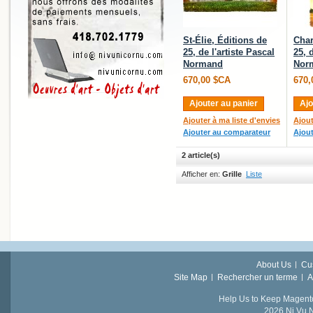
St-Élie, Éditions de
Char
25, de l'artiste Pascal
25, 
Normand
Nor
670,00 $CA
670,
Ajouter au panier
Ajo
Ajouter à ma liste d'envies
Ajout
Ajouter au comparateur
Ajou
2 article(s)
Afficher en:
Grille
Liste
About Us
Cu
Site Map
Rechercher un terme
A
Help Us to Keep Magent
2026 Ni Vu N