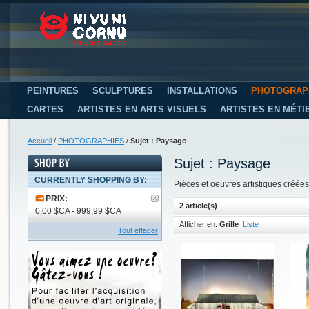
PEINTURES
SCULPTURES
INSTALLATIONS
PHOTOGRAP
CARTES
ARTISTES EN ARTS VISUELS
ARTISTES EN MÉTI
Accueil
/
PHOTOGRAPHIES
/
Sujet : Paysage
Sujet : Paysage
CURRENTLY SHOPPING BY:
Pièces et oeuvres artistiques créées 
PRIX:
2 article(s)
0,00 $CA - 999,99 $CA
Afficher en:
Grille
Liste
Tout effacer