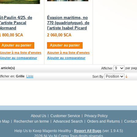
St-Paulin 4/25, de
Évasion maritime, no
l'artiste Pascal
770 (quadriptyque), de
Normand
l'artiste Isabel Picard
1 800,00 $CA
2 060,00 $CA
Ajouter au panier
Ajouter au panier
Ajouter à ma liste d'envies
Ajouter à ma liste d'envies
Ajouter au comparateur
Ajouter au comparateur
 article(s)
par pag
Afficher
fficher en:
Grille
Liste
Sort By
About Us
Customer Service
Privacy Policy
te Map
Rechercher un terme
Advanced Search
Orders and Returns
Contact
Help Us to Keep Magento Healthy -
Report All Bugs
(ver. 1.9.4.5)
2026 Ni Vu Ni Cornu Tous droits réservés