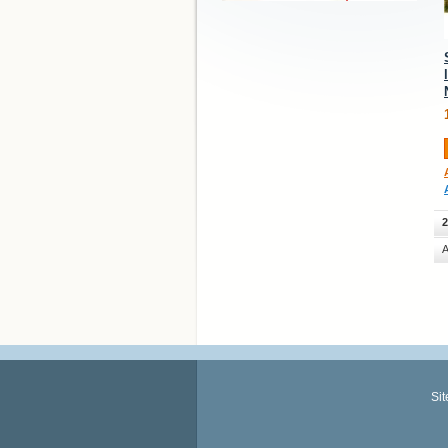
2
A
Si