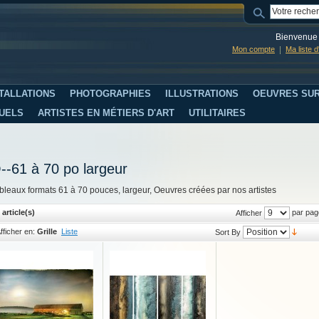
Bienvenue 
Mon compte
Ma liste 
TALLATIONS
PHOTOGRAPHIES
ILLUSTRATIONS
OEUVRES SUR
SUELS
ARTISTES EN MÉTIERS D'ART
UTILITAIRES
--61 à 70 po largeur
bleaux formats 61 à 70 pouces, largeur, Oeuvres créées par nos artistes
 article(s)
par pag
Afficher
fficher en:
Grille
Liste
Sort By