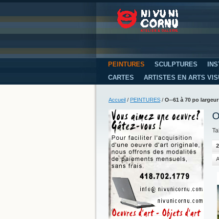
PEINTURES
SCULPTURES
INS
CARTES
ARTISTES EN ARTS VI
Accueil
/
PEINTURES
/
O--61 à 70 po largeur
O
Ta
2
A