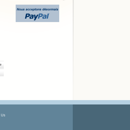
e
 Us