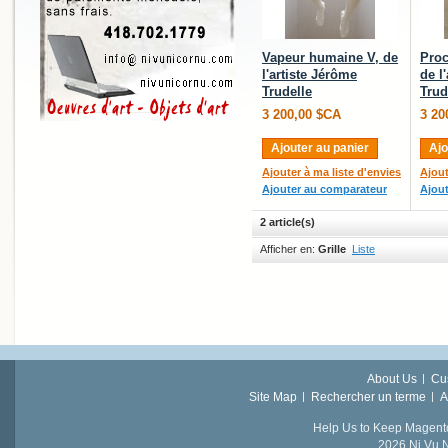
Vapeur humaine V, de
Proc
l'artiste Jérôme
de l
Trudelle
Trud
3 200,00 $CA
3 20
Ajouter au panier
Ajo
Ajouter à ma liste d'envies
Ajout
Ajouter au comparateur
Ajou
2 article(s)
Afficher en:
Grille
Liste
About Us
Cu
Site Map
Rechercher un terme
A
Help Us to Keep Magent
2026 Ni Vu N