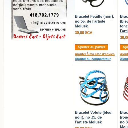
Bracelet Feuille (noir),
Brac
no 56, de l'artiste
(ble
Molusk
fonc
l'ar
30,00 $CA
30,0
Ajouter au panier
Ajo
Ajouter à ma liste d'envies
Ajout
Ajouter au comparateur
Ajou
Bracelet Volute (bleu,
Brac
noir), no 35, de
(rou
l'artiste Molusk
no 32
Mol