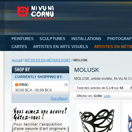
PEINTURES
SCULPTURES
INSTALLATIONS
PHOTOGRAP
CARTES
ARTISTES EN ARTS VISUELS
ARTISTES EN MÉTI
Accueil
/
ARTISTES EN MÉTIERS D'ART
/
MOLUSK
MOLUSK
CURRENTLY SHOPPING BY:
MOLUSK, artiste invitée, Ni Vu Ni C
PRIX:
Total des articles de
1
à
9
sur
43
30,00 $CA - 39,99 $CA
Afficher en:
Grille
Liste
Tout effacer