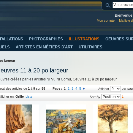
Bienvenue 
Mon compte
Ma liste 
TALLATIONS
PHOTOGRAPHIES
ILLUSTRATIONS
OEUVRES SUR
SUELS
ARTISTES EN MÉTIERS D'ART
UTILITAIRES
po largeur
euvres 11 à 20 po largeur
uvres créées par les artistes Ni Vu Ni Cornu, Oeuvres 11 à 20 po largeur
otal des articles de
1
à
9
sur
58
Page :
1
2
3
4
5
par pag
Afficher
fficher en:
Grille
Liste
Sort By