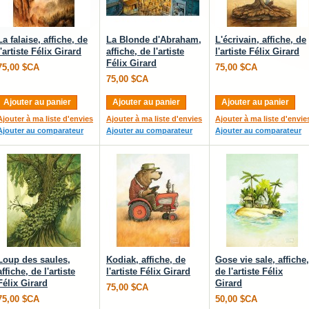
La falaise, affiche, de
La Blonde d'Abraham,
L'écrivain, affiche, de
l'artiste Félix Girard
affiche, de l'artiste
l'artiste Félix Girard
Félix Girard
75,00 $CA
75,00 $CA
75,00 $CA
Ajouter au panier
Ajouter au panier
Ajouter au panier
Ajouter à ma liste d'envies
Ajouter à ma liste d'envies
Ajouter à ma liste d'envie
Ajouter au comparateur
Ajouter au comparateur
Ajouter au comparateur
Loup des saules,
Kodiak, affiche, de
Gose vie sale, affiche,
affiche, de l'artiste
l'artiste Félix Girard
de l'artiste Félix
Félix Girard
Girard
75,00 $CA
75,00 $CA
50,00 $CA