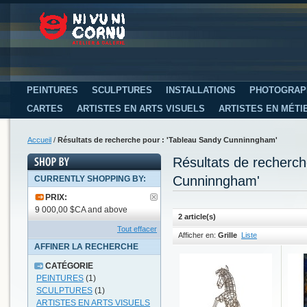
PEINTURES
SCULPTURES
INSTALLATIONS
PHOTOGRAP
CARTES
ARTISTES EN ARTS VISUELS
ARTISTES EN MÉTI
Accueil
/
Résultats de recherche pour : 'Tableau Sandy Cunninngham'
Résultats de recherc
Cunninngham'
CURRENTLY SHOPPING BY:
PRIX:
9 000,00 $CA and above
2 article(s)
Tout effacer
Afficher en:
Grille
Liste
AFFINER LA RECHERCHE
CATÉGORIE
PEINTURES
(1)
SCULPTURES
(1)
ARTISTES EN ARTS VISUELS