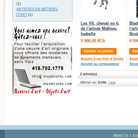
(1)
ARTISTES EN MÉTIERS
D'ART
(1)
Les VII, cheval no 6,
Blad
de l'artiste Mathieu
l'art
Isabelle
Boul
9 900,00 $CA
9 50
Ajouter au panier
Ajo
Ajouter à ma liste d'envies
Ajout
Ajouter au comparateur
Ajou
2 article(s)
Afficher en:
Grille
Liste
About Us
Cu