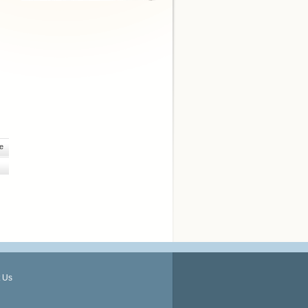
e
 Us