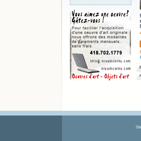
2
A
Si