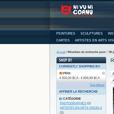
PEINTURES
SCULPTURES
INS
CARTES
ARTISTES EN ARTS VI
Accueil
/
Résultats de recherche pour : '30 
R
CURRENTLY SHOPPING BY:
PRIX:
2
4 000,00 $CA - 4 999,99 $CA
A
Tout effacer
AFFINER LA RECHERCHE
CATÉGORIE
PHOTOGRAPHIES
(2)
ARTISTES EN ARTS VISUELS
(2)