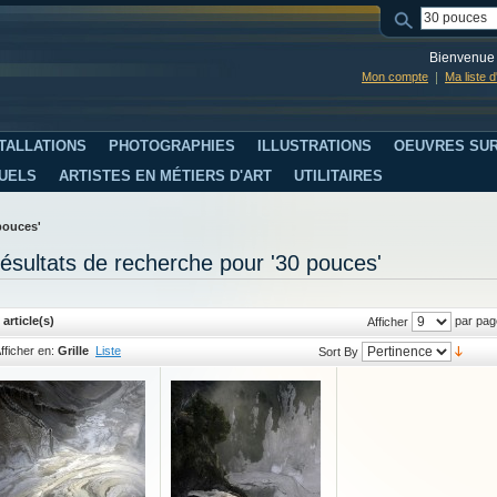
Bienvenue 
Mon compte
Ma liste 
TALLATIONS
PHOTOGRAPHIES
ILLUSTRATIONS
OEUVRES SUR
SUELS
ARTISTES EN MÉTIERS D'ART
UTILITAIRES
pouces'
ésultats de recherche pour '30 pouces'
 article(s)
par pag
Afficher
fficher en:
Grille
Liste
Sort By