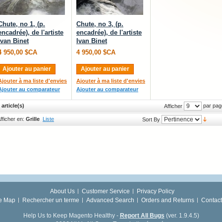
Chute, no 1, (p.
Chute, no 3, (p.
encadrée), de l'artiste
encadrée), de l'artiste
Ivan Binet
Ivan Binet
4 950,00 $CA
4 950,00 $CA
Ajouter au panier
Ajouter au panier
Ajouter à ma liste d'envies
Ajouter à ma liste d'envies
Ajouter au comparateur
Ajouter au comparateur
 article(s)
par pag
Afficher
fficher en:
Grille
Liste
Sort By
About Us
Customer Service
Privacy Policy
te Map
Rechercher un terme
Advanced Search
Orders and Returns
Contact
Help Us to Keep Magento Healthy -
Report All Bugs
(ver. 1.9.4.5)