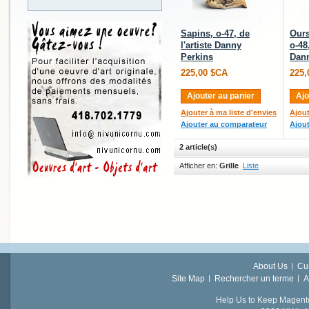
Sapins, o-47, de
Ours
l'artiste Danny
o-48,
Perkins
Dann
225,00 $CA
225,
Ajouter au panier
Ajo
Ajouter à ma liste d'envies
Ajout
Ajouter au comparateur
Ajou
2 article(s)
Afficher en:
Grille
Liste
About Us
Cu
Site Map
Rechercher un terme
A
Help Us to Keep Magent