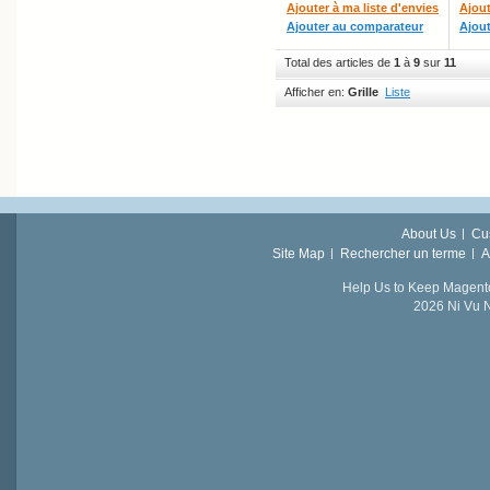
Ajouter à ma liste d'envies
Ajout
Ajouter au comparateur
Ajou
Total des articles de
1
à
9
sur
11
Afficher en:
Grille
Liste
About Us
Cu
Site Map
Rechercher un terme
A
Help Us to Keep Magent
2026 Ni Vu N