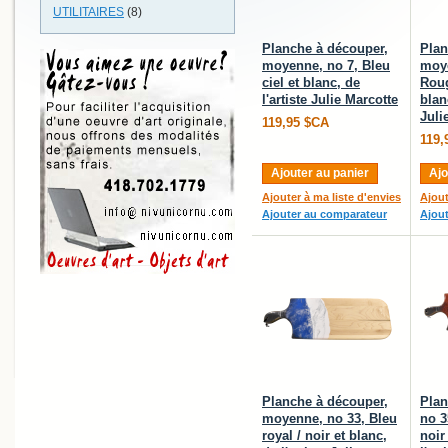
UTILITAIRES
(8)
Planche à découper,
Plan
moyenne, no 7, Bleu
moye
ciel et blanc, de
Roug
l'artiste Julie Marcotte
blanc
Juli
119,95 $CA
119,
Ajouter au panier
Ajo
Ajouter à ma liste d'envies
Ajout
Ajouter au comparateur
Ajou
Planche à découper,
Plan
moyenne, no 33, Bleu
no 3
royal / noir et blanc,
noir