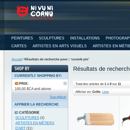
PEINTURES
SCULPTURES
INSTALLATIONS
PHOTOGRAP
CARTES
ARTISTES EN ARTS VISUELS
ARTISTES EN MÉTI
Accueil
/
Résultats de recherche pour : 'cosmik pin'
Résultats de recherch
CURRENTLY SHOPPING BY:
PRIX:
Total des articles de
1
à
9
sur
11
100,00 $CA and above
Afficher en:
Grille
Liste
Tout effacer
AFFINER LA RECHERCHE
CATÉGORIE
SCULPTURES
(3)
ARTISTES EN MÉTIERS
D'ART
(11)