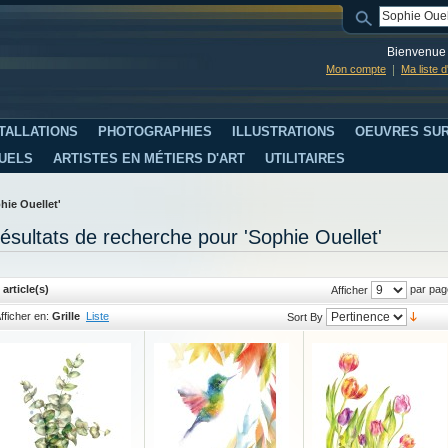
Bienvenue 
Mon compte
Ma liste 
TALLATIONS
PHOTOGRAPHIES
ILLUSTRATIONS
OEUVRES SUR
SUELS
ARTISTES EN MÉTIERS D'ART
UTILITAIRES
hie Ouellet'
ésultats de recherche pour 'Sophie Ouellet'
 article(s)
par pag
Afficher
fficher en:
Grille
Liste
Sort By