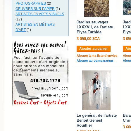
PHOTOGRAPHIES
(2)
OEUVRES SUR PAPIER
(1)
ARTISTES EN ARTS VISUELS
(17)
Jardins sauvages
Jard
ARTISTES EN MÉTIERS
LXXXVII, de l'artiste
LXXX
D'ART
(1)
Elyse Turbide
Elys
3 050,00 $CA
3 05
Ajouter au panier
Ajo
Ajouter à ma liste d'envies
Ajout
Ajouter au comparateur
Ajou
Le général, de l'artiste
Bala
Benoit Genest
Chri
Rouillier
3 60