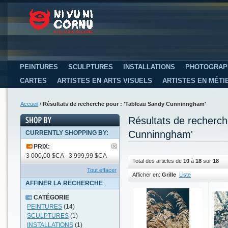
PEINTURES
SCULPTURES
INSTALLATIONS
PHOTOGRAP
CARTES
ARTISTES EN ARTS VISUELS
ARTISTES EN MÉTI
Accueil
/
Résultats de recherche pour : 'Tableau Sandy Cunninngham'
Résultats de recherc
Cunninngham'
CURRENTLY SHOPPING BY:
PRIX:
3 000,00 $CA - 3 999,99 $CA
Total des articles de
10
à
18
sur
18
Tout effacer
Afficher en:
Grille
Liste
AFFINER LA RECHERCHE
CATÉGORIE
PEINTURES
(14)
SCULPTURES
(1)
INSTALLATIONS
(1)