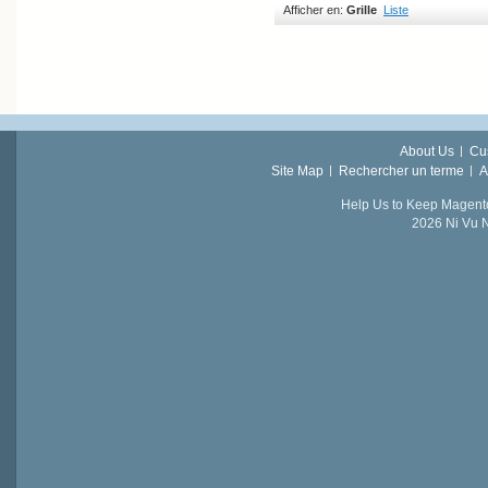
Afficher en:
Grille
Liste
About Us
Cu
Site Map
Rechercher un terme
A
Help Us to Keep Magent
2026 Ni Vu N