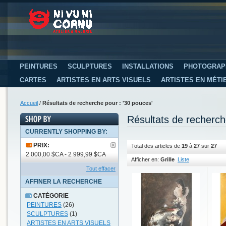
PEINTURES
SCULPTURES
INSTALLATIONS
PHOTOGRAP
CARTES
ARTISTES EN ARTS VISUELS
ARTISTES EN MÉTI
Accueil
/
Résultats de recherche pour : '30 pouces'
Résultats de recherch
CURRENTLY SHOPPING BY:
PRIX:
Total des articles de
19
à
27
sur
27
2 000,00 $CA - 2 999,99 $CA
Afficher en:
Grille
Liste
Tout effacer
AFFINER LA RECHERCHE
CATÉGORIE
PEINTURES
(26)
SCULPTURES
(1)
ARTISTES EN ARTS VISUELS