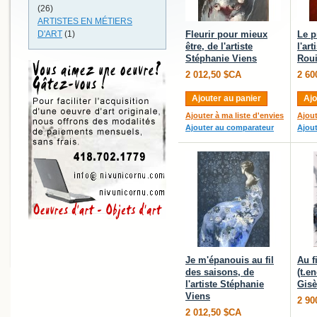
(26)
ARTISTES EN MÉTIERS
D'ART
(1)
Fleurir pour mieux
Le p
être, de l'artiste
l'ar
Stéphanie Viens
Roui
2 012,50 $CA
2 60
Ajouter au panier
Ajo
Ajouter à ma liste d'envies
Ajout
Ajouter au comparateur
Ajou
Je m'épanouis au fil
Au f
des saisons, de
(t.en
l'artiste Stéphanie
Gisè
Viens
2 90
2 012,50 $CA