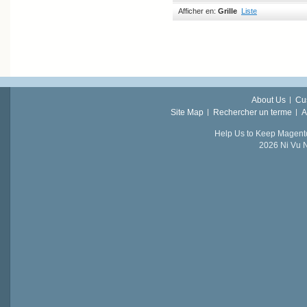
Afficher en:
Grille
Liste
About Us
Cu
Site Map
Rechercher un terme
A
Help Us to Keep Magent
2026 Ni Vu N