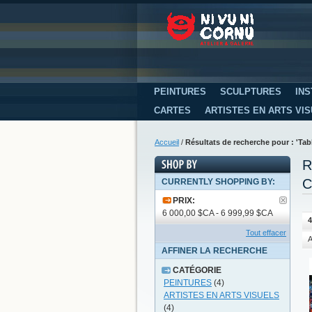
PEINTURES
SCULPTURES
INS
CARTES
ARTISTES EN ARTS VI
Accueil
/
Résultats de recherche pour : 'T
R
C
CURRENTLY SHOPPING BY:
PRIX:
6 000,00 $CA - 6 999,99 $CA
4
Tout effacer
A
AFFINER LA RECHERCHE
CATÉGORIE
PEINTURES
(4)
ARTISTES EN ARTS VISUELS
(4)