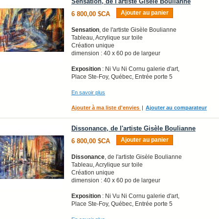
Sensation, de l'artiste Gisèle Boulianne
Ajouter au panier
6 800,00 $CA
Sensation
, de l'artiste Gisèle Boulianne
Tableau, Acrylique sur toile
Création unique
dimension : 40 x 60 po de largeur
Exposition
: Ni Vu Ni Cornu galerie d'art,
Place Ste-Foy, Québec, Entrée porte 5
En savoir plus
Ajouter à ma liste d'envies
|
Ajouter au comparateur
Dissonance, de l'artiste Gisèle Boulianne
Ajouter au panier
6 800,00 $CA
Dissonance
, de l'artiste Gisèle Boulianne
Tableau, Acrylique sur toile
Création unique
dimension : 40 x 60 po de largeur
Exposition
: Ni Vu Ni Cornu galerie d'art,
Place Ste-Foy, Québec, Entrée porte 5