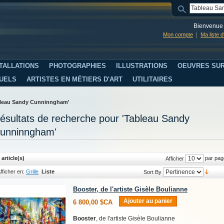
Bienvenue 
Mon compte
Ma liste 
TALLATIONS
PHOTOGRAPHIES
ILLUSTRATIONS
OEUVRES SUR
SUELS
ARTISTES EN MÉTIERS D'ART
UTILITAIRES
ableau Sandy Cunninngham'
ésultats de recherche pour 'Tableau Sandy
unninngham'
 article(s)
par pag
Afficher
fficher en:
Grille
Liste
Sort By
Booster, de l'artiste Gisèle Boulianne
Ajouter au panier
6 800,00 $CA
Booster
, de l'artiste Gisèle Boulianne