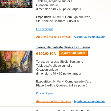
Tableau, Acrylique sur toile
Création unique
dimension : 40 x 60 po de largeur
Exposition
: Ni Vu Ni Cornu galerie d'art,
Ste-Anne de Beaupré, G0A 3C0
En savoir plus
Ajouter à ma liste d'envies
|
Ajouter au comparateur
Toros, de l'artiste Gisèle Boulianne
Ajouter au panier
6 800,00 $CA
Toros
, de l'artiste Gisèle Boulianne
Tableau, Acrylique sur toile
Création unique
dimension : 40 x 60 po de largeur
Exposition
: Ni Vu Ni Cornu galerie d'art,
Place Ste-Foy, Québec, Entrée porte 5
En savoir plus
Ajouter à ma liste d'envies
|
Ajouter au comparateur